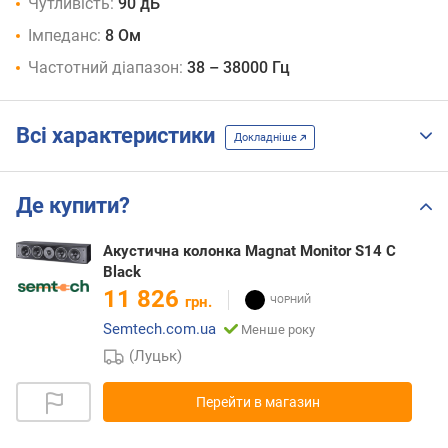
Чутливість:
90 дБ
Імпеданс:
8 Ом
Частотний діапазон:
38 – 38000 Гц
Всі характеристики
Докладніше
Де купити?
Акустична колонка Magnat Monitor S14 C
Black
11 826
грн.
Semtech.com.ua
Менше року
(Луцьк)
Перейти в магазин