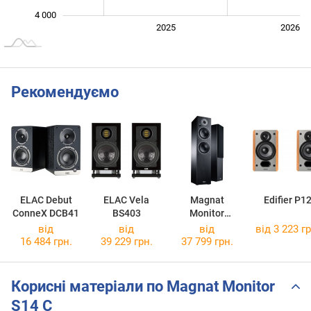
4 000
2024
2027
2025
2026
L
Рекомендуємо
ELAC Debut
ELAC Vela
Magnat
Edifier P1
ConneX DCB41
BS403
Monitor
Reference 5A
від
від
від
від 3 223 гр
16 484 грн.
39 229 грн.
37 799 грн.
Корисні матеріали по Magnat Monitor
S14 C