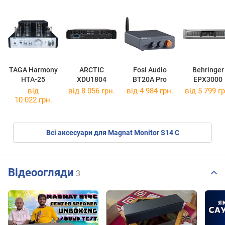
TAGA Harmony
ARCTIC
Fosi Audio
Behringer
HTA-25
XDU1804
BT20A Pro
EPX3000
від
від 8 056 грн.
від 4 984 грн.
від 5 799 гр
10 022 грн.
Всі аксесуари для Magnat Monitor S14 C
Відеоогляди
3