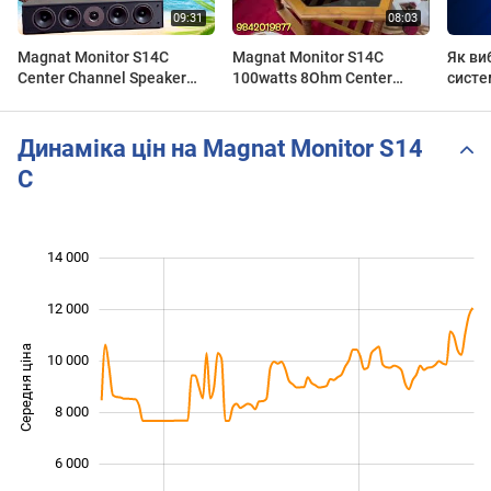
Magnat Monitor S14C
Magnat Monitor S14C
Як ви
Center Channel Speaker
100watts 8Ohm Center
систе
UNBOXING & SOUND TEST
speaker unboxing and
review in Tamil
Динаміка цін на Magnat Monitor S14
C
 000
 000
 000
 000
 000
0
14 000
12 000
Середня ціна
10 000
10 000
8 000
6 000