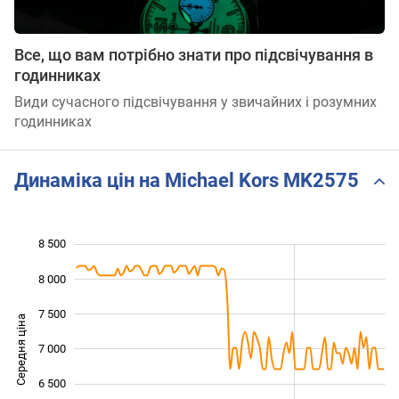
Все, що вам потрібно знати про підсвічування в
годинниках
Види сучасного підсвічування у звичайних і розумних
годинниках
Динаміка цін на Michael Kors MK2575
8 500
 500
 000
 000
8 000
7 500
Середня ціна
7 000
5 500
6 500