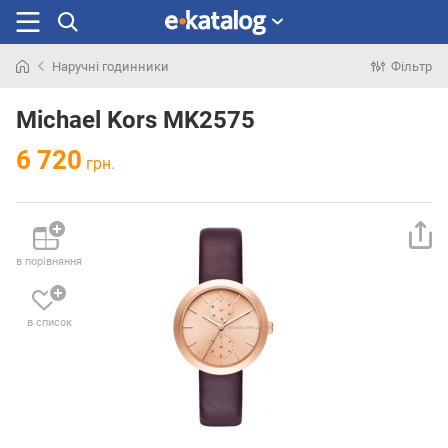
Наручні годинники
Фільтр
Шукали
раніше
Michael Kors MK2575
6 720
грн.
в порівняння
в список