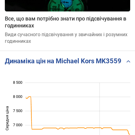
Все, що вам потрібно знати про підсвічування в
годинниках
Види сучасного підсвічування у звичайних і розумних
годинниках
Динаміка цін на Michael Kors MK3559
8 500
 000
 500
 000
8 000
Середня ціна
7 500
6 000
7 000