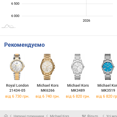
6 500
6 000
2024
2025
2028
2026
L
Рекомендуємо
Royal London
Michael Kors
Michael Kors
Michael Ko
21434-05
MK6266
MK3489
MK3519
від 6 730 грн.
від 6 740 грн.
від 6 820 грн.
від 6 820 гр
Наручні годинники
Michael Kors
Фільтр
Усі мо