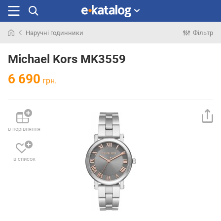
Наручні годинники
Фільтр
Шукали
раніше
Michael Kors MK3559
6 690
грн.
в порівняння
в список