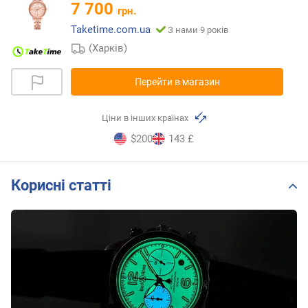
7 700
грн.
Taketime.com.ua
З нами 9 років
(Харків)
Перейти в магазин
Ціни в інших країнах
$200
143 £
Корисні статті