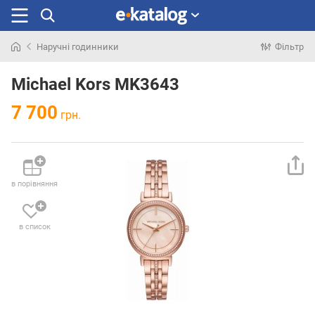
Наручні годинники
Фільтр
Шукали
раніше
Michael Kors MK3643
7 700
грн.
в порівняння
в список