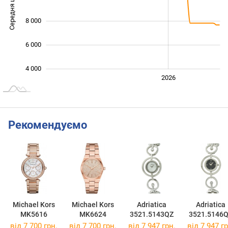
Середня ціна
10 000
8 000
6 000
4 000
2024
2025
2028
2026
L
Рекомендуємо
Michael Kors
Michael Kors
Adriatica
Adriatica
MK5616
MK6624
3521.5143QZ
3521.5146
від 7 700 грн.
від 7 700 грн.
від 7 947 грн.
від 7 947 гр