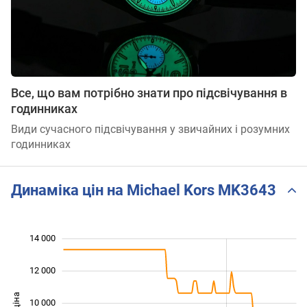
Все, що вам потрібно знати про підсвічування в
годинниках
Види сучасного підсвічування у звичайних і розумних
годинниках
Динаміка цін на Michael Kors MK3643
14 000
 000
 000
0
12 000
10 000