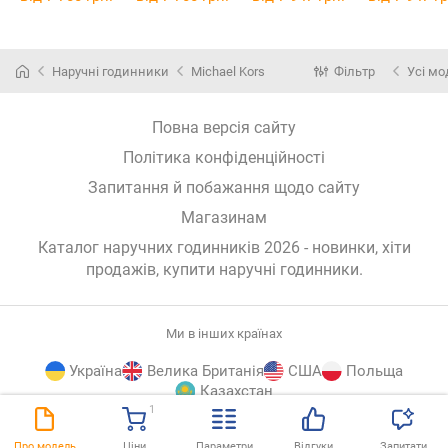
Наручні годинники
Michael Kors
Фільтр
Усі мо
Повна версія сайту
Політика конфіденційності
Запитання й побажання щодо сайту
Магазинам
Каталог наручних годинників 2026 - новинки, хіти
продажів,
купити наручні годинники
.
Ми в інших країнах
Україна
Велика Британія
США
Польща
Казахстан
1
E-
© E-Katalog, 2026
ВГОРУ
Про модель
Ціни
Параметри
Відгуки
Запитати