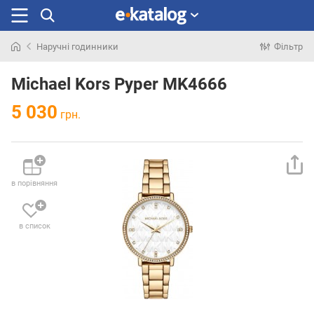
Наручні годинники
Фільтр
Шукали
раніше
Michael Kors Pyper MK4666
5 030
грн.
в порівняння
в список