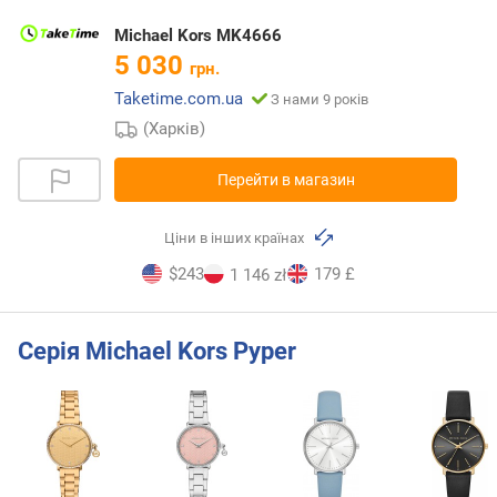
Michael Kors MK4666
5 030
грн.
Taketime.com.ua
З нами 9 років
(Харків)
Перейти в магазин
Ціни в інших країнах
$243
179 £
1 146 zł
Серія Michael Kors Pyper