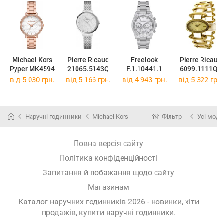
Michael Kors
Pierre Ricaud
Freelook
Pierre Rica
Pyper MK4594
21065.5143Q
F.1.10441.1
6099.1111
від 5 030 грн.
від 5 166 грн.
від 4 943 грн.
від 5 322 гр
Наручні годинники
Michael Kors
Фільтр
Усі мо
Повна версія сайту
Політика конфіденційності
Запитання й побажання щодо сайту
Магазинам
Каталог наручних годинників 2026 - новинки, хіти
продажів,
купити наручні годинники
.