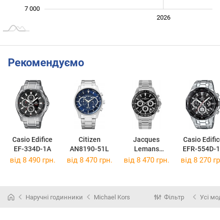
7 000
2024
2025
2028
2026
L
Рекомендуємо
Casio Edifice
Citizen
Jacques
Casio Edifi
EF-334D-1A
AN8190-51L
Lemans
EFR-554D-
Liverpool 1-
від 8 490 грн.
від 8 470 грн.
від 8 470 грн.
від 8 270 гр
1877E
Наручні годинники
Michael Kors
Фільтр
Усі мо