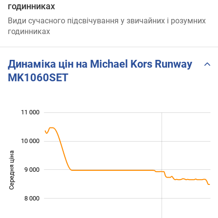
годинниках
Види сучасного підсвічування у звичайних і розумних
годинниках
Динаміка цін на Michael Kors Runway
MK1060SET
 000
 500
 500
 500
 000
 000
11 000
10 000
Середня ціна
9 000
10 000
8 000