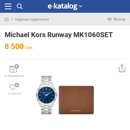
Наручні годинники
Фільтр
Шукали
раніше
Michael Kors Runway MK1060SET
8 500
грн.
в порівняння
в список