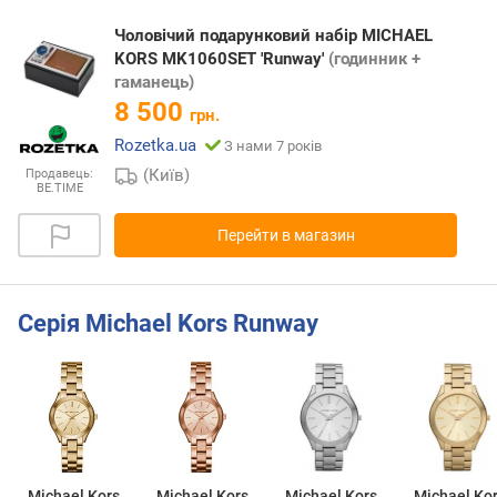
Чоловічий подарунковий набір MICHAEL
KORS MK1060SET 'Runway'
(годинник +
гаманець)
8 500
грн.
Rozetka.ua
З нами 7 років
(Київ)
Продавець:
BE.TIME
Перейти в магазин
Серія Michael Kors Runway
Michael Kors
Michael Kors
Michael Kors
Michael Ko