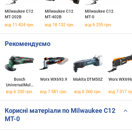
Milwaukee C12
Milwaukee C12
Milwaukee C12
MT-202B
MT-402B
MT-0
від 11 424 грн.
від 18 132 грн.
від 6 255 грн.
Рекомендуємо
Bosch
Worx WX693.9
Makita DTM50Z
Worx WX696
UniversalMulti
12 0603103020
від 6 330 грн.
від 7 581 грн.
від 6 260 грн.
від 7 017 гр
Корисні матеріали по Milwaukee C12
MT-0