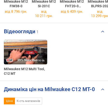
Milwaukee M12
Milwaukee M12
Milwaukee M12
Milwaukee 
FIW38-0
SI-201C
FHT20-0
BLPRS-20
(4933479675)
від 8 796 грн.
від
від 6 409 грн.
від
10 211 грн.
13 299 грн
Відеоогляди
1
Milwaukee M12 Multi Tool,
C12 MT
Динаміка цін на Milwaukee C12 MT-0
Ціна
К-сть магазинів