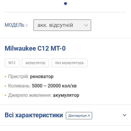
акк.
МОДЕЛЬ
3
2
шт.,
2 Агод
акк.
2
Milwaukee C12 MT-0
шт.,
4 Агод
M12
акумулятор
без акумулятора
Пристрій:
реноватор
Коливань:
5000 – 20000 кол/хв
Джерело живлення:
акумулятор
Всі характеристики
Докладніше