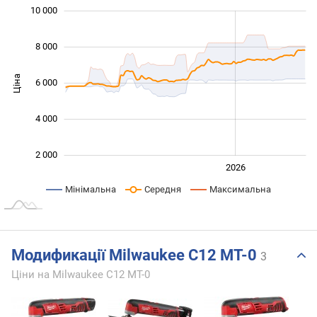
 000
 000
 000
 000
0
10 000
8 000
Ціна
6 000
10 000
4 000
2 000
2024
2025
2028
2026
L
Мінімальна
Середня
Максимальна
Модификації Milwaukee C12 MT-0
3
Ціни на Milwaukee C12 MT-0