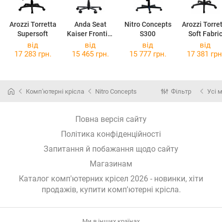
Arozzi Torretta
Anda Seat
Nitro Concepts
Arozzi Torre
Supersoft
Kaiser Frontier
S300
Soft Fabri
XL Fabric
від
від
від
від
17 283 грн.
15 465 грн.
15 777 грн.
17 381 грн
Комп'ютерні крісла
Nitro Concepts
Фільтр
Усі 
Повна версія сайту
Політика конфіденційності
Запитання й побажання щодо сайту
Магазинам
Каталог комп'ютерних крісел 2026 - новинки, хіти
продажів,
купити комп'ютерні крісла
.
Ми в інших країнах