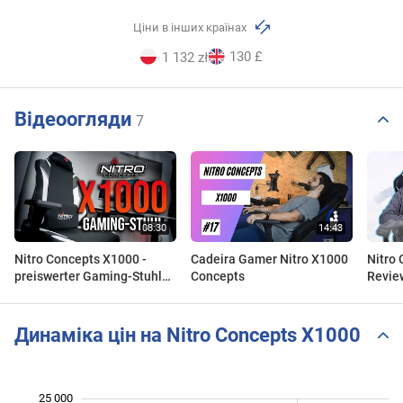
Ціни в інших країнах
130 £
1 132 zł
Відеоогляди
7
Nitro Concepts X1000 -
Cadeira Gamer Nitro X1000
Nitro
preiswerter Gaming-Stuhl
Concepts
Revie
mit Stoffbezug
Динаміка цін на Nitro Concepts X1000
 000
 000
 000
 000
 000
0
25 000