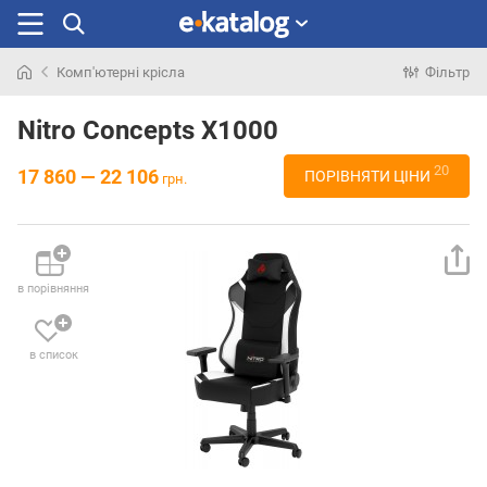
Комп'ютерні крісла
Фільтр
Шукали
раніше
Nitro Concepts X1000
20
17 860 — 22 106
ПОРІВНЯТИ ЦІНИ
грн.
в порівняння
в список