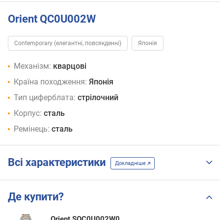
Orient QC0U002W
Contemporary (елегантні, повсякденні)
Японія
Механізм:
кварцові
Країна походження:
Японія
Тип циферблата:
стрілочний
Корпус:
сталь
Ремінець:
сталь
Всі характеристики
Докладніше
Де купити?
Orient SQC0U002W0