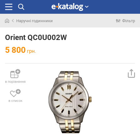
Наручні годинники
Фільтр
Шукали
раніше
Orient QC0U002W
5 800
грн.
в порівняння
в список