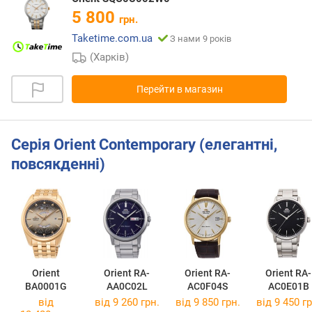
5 800
грн.
Taketime.com.ua
З нами 9 років
(Харків)
Перейти в магазин
Серія Orient Contemporary (елегантні,
повсякденні)
Orient
Orient RA-
Orient RA-
Orient RA-
BA0001G
AA0C02L
AC0F04S
AC0E01B
від
від 9 260 грн.
від 9 850 грн.
від 9 450 гр