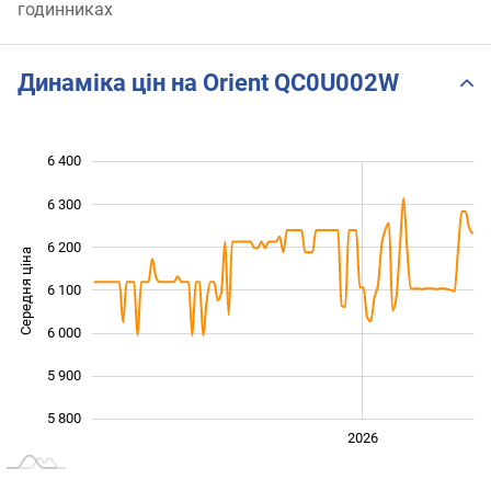
годинниках
Динаміка цін на Orient QC0U002W
6 400
 600
 700
 500
6 300
6 200
Середня ціна
6 100
5 800
6 000
5 900
5 800
2024
2025
2028
2026
L