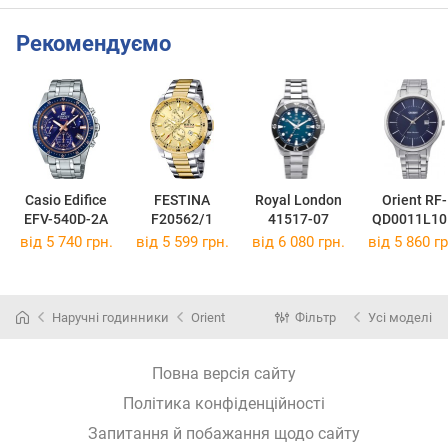
Рекомендуємо
Casio Edifice
FESTINA
Royal London
Orient RF-
EFV-540D-2A
F20562/1
41517-07
QD0011L10
від 5 740 грн.
від 5 599 грн.
від 6 080 грн.
від 5 860 гр
Наручні годинники
Orient
Фільтр
Усі моделі
Повна версія сайту
Політика конфіденційності
Запитання й побажання щодо сайту