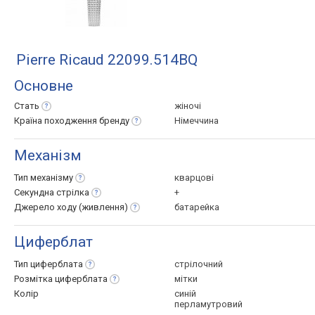
Pierre Ricaud 22099.514BQ
Основне
Стать
жіночі
Країна походження
бренду
Німеччина
Механізм
Тип
механізму
кварцові
Секундна
стрілка
+
Джерело ходу
(живлення)
батарейка
Циферблат
Тип
циферблата
стрілочний
Розмітка
циферблата
мітки
Колір
синій
перламутровий