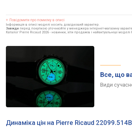
Повідомити про помилку в описі
Інформація в описі моделі носить довідковий характер.
Завжди
перед покупкою уточнюйте у менеджера інтернет-магазину характе
Каталог Pierre Ricaud 2026
- новинки, хіти продажів і найактуальніші моделі P
Все, що в
Види сучасно
Динаміка цін на Pierre Ricaud 22099.514