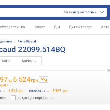
тільки наручні годинники
обутова техніка
Клімат
Дім
Дитячі товари
Авто
одинники
/
Pierre Ricaud
icaud 22099.514BQ
ИТАННЯ
КОРИСНЕ
Я
497
6 524
грн.
до
ціни
→
2
a
→
6 524 грн.
Rozetka.ua
→
5 497 грн.
исок
додати до порівняння