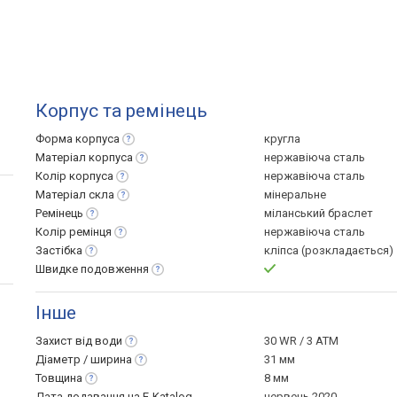
Корпус та ремінець
Форма
корпуса
кругла
Матеріал
корпуса
нержавіюча сталь
Колір
корпуса
нержавіюча сталь
Матеріал
скла
мінеральне
Ремінець
міланський браслет
Колір
ремінця
нержавіюча сталь
Застібка
кліпса (розкладається)
Швидке
подовження
Інше
Захист від
води
30 WR / 3 ATM
Діаметр /
ширина
31 мм
Товщина
8 мм
Дата додавання на E-Katalog
червень 2020