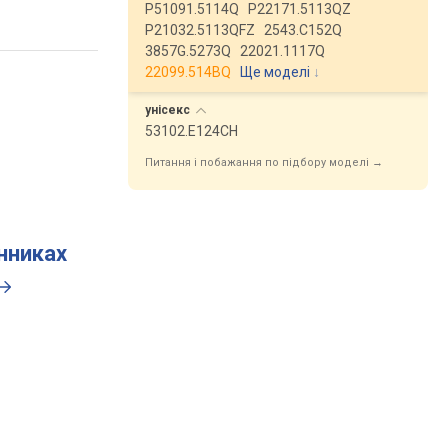
P51091.5114Q
P22171.5113QZ
P21032.5113QFZ
2543.C152Q
3857G.5273Q
22021.1117Q
22099.514BQ
Ще моделі
↓
унісекс
53102.E124CH
Питання і побажання по підбору моделі →
инниках