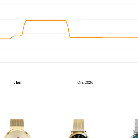
Лип.
Січ. 2026