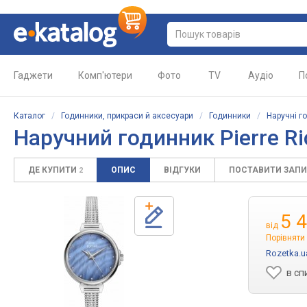
Гаджети
Комп'ютери
Фото
TV
Аудіо
П
Каталог
/
Годинники, прикраси й аксесуари
/
Годинники
/
Наручні г
Наручний годинник Pierre R
ДЕ КУПИТИ
ОПИС
ВІДГУКИ
ПОСТАВИТИ ЗАП
2
5 
від
Порівняти 
Rozetka.u
в сп