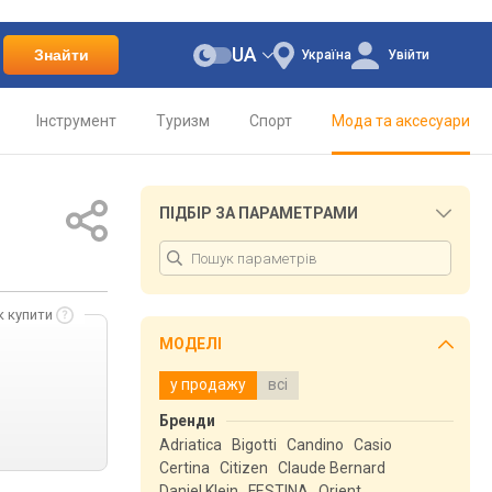
UA
Знайти
Україна
Увійти
Інструмент
Туризм
Спорт
Мода та аксесуари
ПІДБІР ЗА ПАРАМЕТРАМИ
к купити
МОДЕЛІ
у продажу
всі
Бренди
Adriatica
Bigotti
Candino
Casio
Certina
Citizen
Claude Bernard
Daniel Klein
FESTINA
Orient