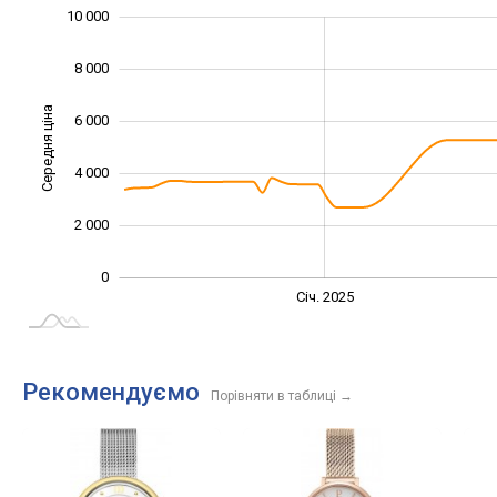
10 000
12 000
-4 000
-2 000
8 000
Середня ціна
6 000
10 000
4 000
2 000
0
Січ. 2027
Лип.
Січ. 2025
L
Рекомендуємо
Порівняти в таблиці
→