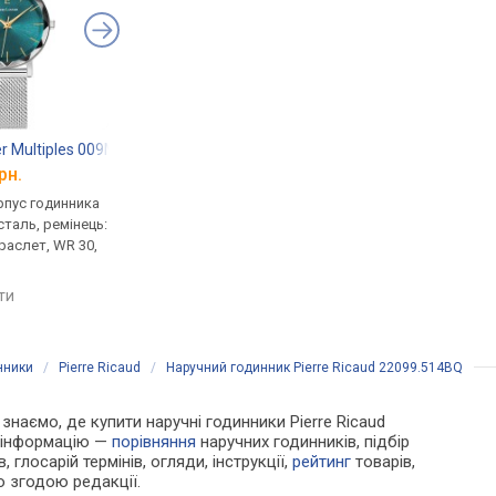
er Multiples 009M671
Pierre Lannier Chouquette 046H671
Pierre Lannier Essen
рн.
від 6 050 грн.
від 6 050 грн.
рпус годинника
кварцові, корпус годинника
кварцові, корпус го
таль, ремінець:
нержавіюча сталь, ремінець:
нержавіюча сталь, р
раслет, WR 30,
міланський браслет, WR 50,
міланський браслет, 
Франція
Франція
яти
порівняти
порівняти
нники
/
Pierre Ricaud
/
Наручний годинник Pierre Ricaud 22099.514BQ
 знаємо, де купити наручні годинники Pierre Ricaud
у інформацію —
порівняння
наручних годинників, підбір
 глосарій термінів, огляди, інструкції,
рейтинг
товарів,
ю згодою редакції.