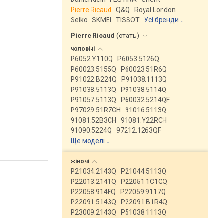
Pierre Ricaud
Q&Q
Royal London
Seiko
SKMEI
TISSOT
Усі бренди
Pierre Ricaud
(
стать
)
чоловічі
P6052.Y110Q
P6053.5126Q
P60023.5155Q
P60023.51R6Q
P91022.B224Q
P91038.1113Q
P91038.5113Q
P91038.5114Q
P91057.5113Q
P60032.5214QF
P97029.51R7CH
91016.5113Q
91081.52B3CH
91081.Y22RCH
91090.5224Q
97212.1263QF
Ще моделі
↓
жіночі
P21034.2143Q
P21044.5113Q
P22013.2141Q
P22051.1C1GQ
P22058.914FQ
P22059.9117Q
P22091.5143Q
P22091.B1R4Q
P23009.2143Q
P51038.1113Q