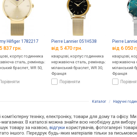
y Hilfiger 1782217
Pierre Lannier 051H538
Pierre Lanni
5 837 грн.
від 5 470 грн.
від 6 050 г
цові, корпус годинника
кварцові, корпус годинника
кварцові, ко
авіюча сталь, ремінець:
нержавіюча сталь, ремінець:
нержавіюча с
нський браслет, WR 50,
міланський браслет, WR 30,
міланський б
Франція
Франція
порівняти
порівняти
порівн
Каталог
/
Наручні годи
і комп'ютерну техніку, електроніку, товари для дому та офісу. Ми
-магазинах. В каталозі можна знайти всю необхідну для вибор
ошук товару за назвою,
відгуки
користувачів, фотогалереї товарів,
агато іншого. Передрук будь-яких матеріалів тільки за письмово