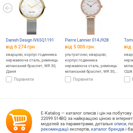
Danish Design IV65Q1191
Pierre Lannier 014J928
Tomm
від 6 274 грн.
від 5 005 грн.
від 
кварцові, корпус годинника
ультратонкі, кварцові,
квар
нержавіюча сталь, ремінець:
корпус годинника
нерж
міланський браслет, WR 30,
нержавіюча сталь, ремінець:
міла
Данія
міланський браслет, WR 30,
США
Франція
порівняти
порівняти
E-Katalog
— каталог описів і цін на побутову 
22099.514BQ за найкращою ціною в інтернет
моделей за параметрами, детальні
описи
, п
рекомендації
експертів,
каталог брендів
і б