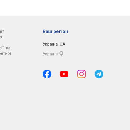
Ваш регіон
і?
r.
Україна
,
UA
і" під
ретної
Україна