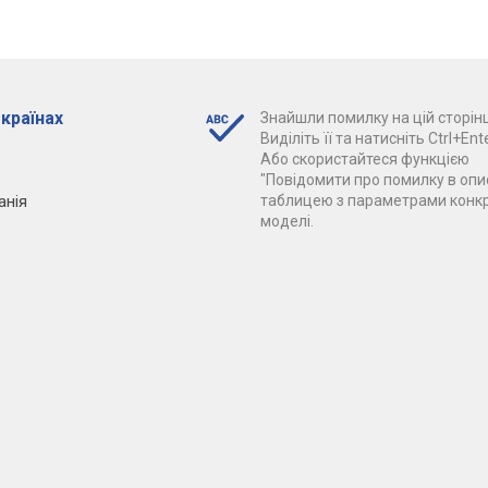
 країнах
Знайшли помилку на цій сторінц
Виділіть її та натисніть Ctrl+Ente
Або скористайтеся функцією
"Повідомити про помилку в опис
анія
таблицею з параметрами конк
моделі.