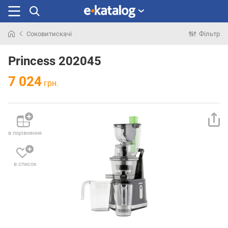
Соковитискачі
Фільтр
Шукали
раніше
Princess 202045
7 024
грн.
в порівняння
в список