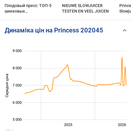
Плодовый пресс: ТОП-5
NIEUWE SLOWJUICER
Prince
шнековых
TESTEN EN VEEL JUICEN
Slowju
соковыжималок
feedin
yield
Динаміка цін на Princess 202045
9 000
 000
 000
 500
 500
 500
 500
 000
8 000
Середня ціна
7 000
5 000
6 000
5 000
2024
2027
2025
2026
L