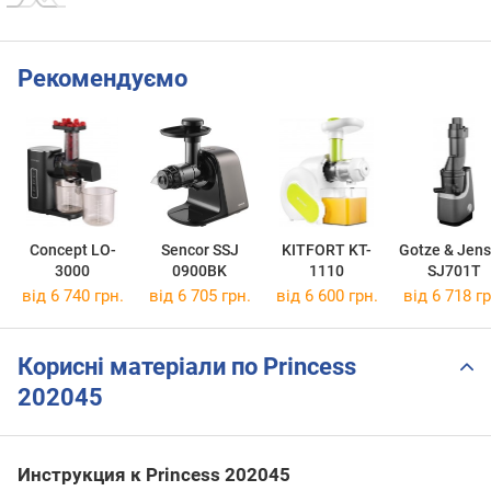
Рекомендуємо
Concept LO-
Sencor SSJ
KITFORT KT-
Gotze & Jen
3000
0900BK
1110
SJ701T
від 6 740 грн.
від 6 705 грн.
від 6 600 грн.
від 6 718 гр
Корисні матеріали по Princess
202045
Инструкция к Princess 202045