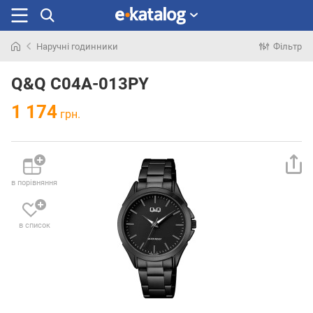
Наручні годинники
Фільтр
Шукали
раніше
Q&Q C04A-013PY
1 174
грн.
в порівняння
в список