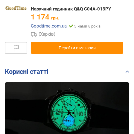
Наручний годинник Q&Q C04A-013PY
1 174
грн.
Goodtime.com.ua
З нами 8 років
(Харків)
Перейти в магазин
Корисні статті