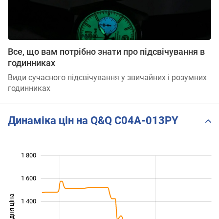
Все, що вам потрібно знати про підсвічування в
годинниках
Види сучасного підсвічування у звичайних і розумних
годинниках
Динаміка цін на Q&Q C04A-013PY
1 800
 000
400
600
1 600
Середня ціна
1 400
1 000