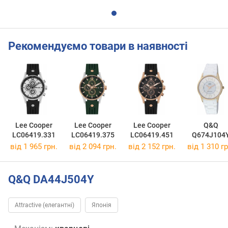
Рекомендуємо товари в наявності
Lee Cooper
Lee Cooper
Lee Cooper
Q&Q
LC06419.331
LC06419.375
LC06419.451
Q674J104
від 1 965 грн.
від 2 094 грн.
від 2 152 грн.
від 1 310 гр
Q&Q DA44J504Y
Attractive (елегантні)
Японія