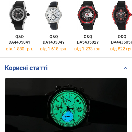
Q&Q
Q&Q
Q&Q
Q&Q
DA44J504Y
DA14J304Y
DA54J502Y
DA44J505
від 1 880 грн.
від 1 618 грн.
від 1 233 грн.
від 822 грн
Корисні статті