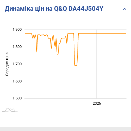
Динаміка цін на Q&Q DA44J504Y
 450
 550
 650
 000
 400
 300
1 900
1 800
Середня ціна
1 700
1 550
1 600
1 500
2024
2025
2028
2026
L