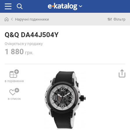
Наручні годинники
Фільтр
Шукали
раніше
Q&Q DA44J504Y
Очікується у продажу
1 880
грн.
в порівняння
в список