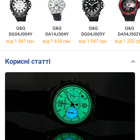
Q&Q
Q&Q
Q&Q
Q&Q
DG04J004Y
DA14J304Y
DG04J005Y
DA54J502
від 1 547 грн.
від 1 618 грн.
від 1 547 грн.
від 1 233 гр
Корисні статті