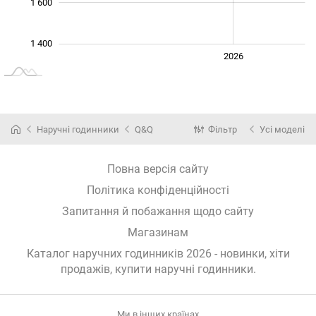
1 600
1 400
2024
2025
2028
2026
L
Наручні годинники
Q&Q
Фільтр
Усі моделі
Повна версія сайту
Політика конфіденційності
Запитання й побажання щодо сайту
Магазинам
Каталог наручних годинників 2026 - новинки, хіти
продажів,
купити наручні годинники
.
Ми в інших країнах