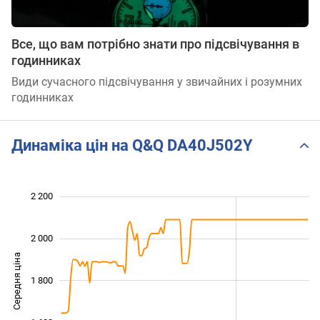
Все, що вам потрібно знати про підсвічування в
годинниках
Види сучасного підсвічування у звичайних і розумних
годинниках
Динаміка цін на Q&Q DA40J502Y
2 200
 200
 300
 500
 700
 900
 400
 000
2 000
Середня ціна
1 800
1 400