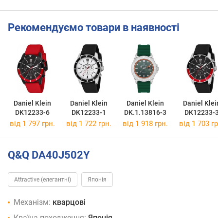
Рекомендуємо товари в наявності
Daniel Klein
Daniel Klein
Daniel Klein
Daniel Klei
DK12233-6
DK12233-1
DK.1.13816-3
DK12233-
від 1 797 грн.
від 1 722 грн.
від 1 918 грн.
від 1 703 гр
Q&Q DA40J502Y
Attractive (елегантні)
Японія
Механізм:
кварцові
Країна походження:
Японія