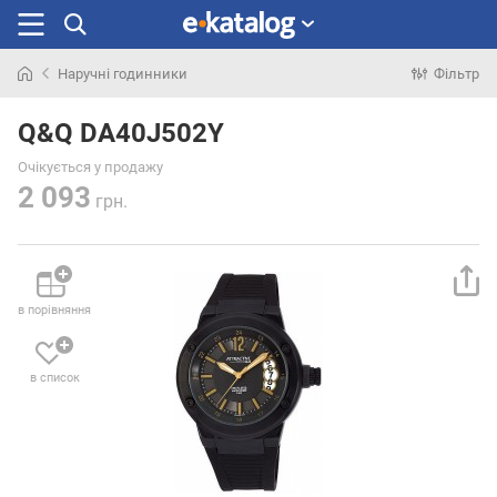
Наручні годинники
Фільтр
Шукали
раніше
Q&Q DA40J502Y
Очікується у продажу
2 093
грн.
в порівняння
в список