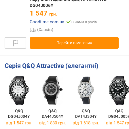
DG04J006Y
1 547
грн.
Goodtime.com.ua
З нами 8 років
(Харків)
Перейти в магазин
Серія Q&Q Attractive (елегантні)
Q&Q
Q&Q
Q&Q
Q&Q
DG04J004Y
DA44J504Y
DA14J304Y
DG04J005
від 1 547 грн.
від 1 880 грн.
від 1 618 грн.
від 1 547 гр