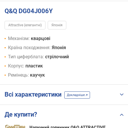
Q&Q DG04J006Y
Attractive (елегантні)
Японія
Механізм:
кварцові
Країна походження:
Японія
Тип циферблата:
стрілочний
Корпус:
пластик
Ремінець:
каучук
Всі характеристики
Докладніше
Де купити?
Наручний годинник Q&Q ATTRACTIVE