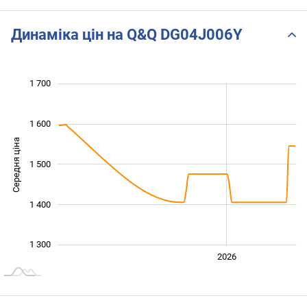
Динаміка цін на Q&Q DG04J006Y
 200
 250
 350
 450
 800
 100
1 700
1 600
Середня ціна
1 500
1 300
1 400
1 300
2024
2025
2028
2026
L