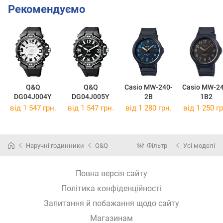
Рекомендуємо
Q&Q
Q&Q
Casio MW-240-
Casio MW-24
DG04J004Y
DG04J005Y
2B
1B2
від 1 547 грн.
від 1 547 грн.
від 1 280 грн.
від 1 250 гр
Наручні годинники
Q&Q
Фільтр
Усі моделі
Повна версія сайту
Політика конфіденційності
Запитання й побажання щодо сайту
Магазинам