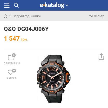
Наручні годинники
Фільтр
Шукали
раніше
Q&Q DG04J006Y
1 547
грн.
в порівняння
в список