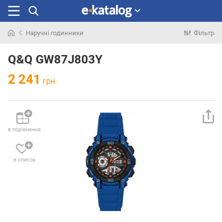
Наручні годинники
Фільтр
Шукали
раніше
Q&Q GW87J803Y
2 241
грн.
в порівняння
в список