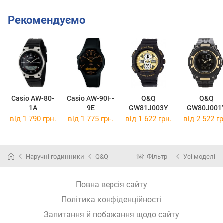
Рекомендуємо
Casio AW-80-
Casio AW-90H-
Q&Q
Q&Q
1A
9E
GW81J003Y
GW80J001
від 1 790 грн.
від 1 775 грн.
від 1 622 грн.
від 2 522 гр
Наручні годинники
Q&Q
Фільтр
Усі моделі
Повна версія сайту
Політика конфіденційності
Запитання й побажання щодо сайту