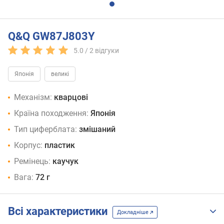
Q&Q GW87J803Y
5.0 /
2
відгуки
Японія
великі
Механізм:
кварцові
Країна походження:
Японія
Тип циферблата:
змішаний
Корпус:
пластик
Ремінець:
каучук
Вага:
72 г
Всі характеристики
Докладніше