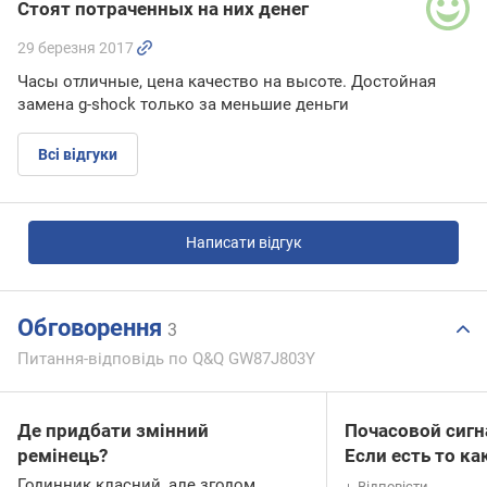
Стоят потраченных на них денег
29 березня 2017
Часы отличные, цена качество на высоте. Достойная
замена g-shock только за меньшие деньги
Всі відгуки
Написати відгук
Обговорення
3
Питання-відповідь по Q&Q GW87J803Y
Де придбати змінний
Почасовой сигна
ремінець?
Если есть то ка
Годинник класний, але згодом
Відповісти