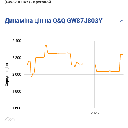
(GW87J004Y) - Круговой
обзор от
PresidentWatches.Ru
Динаміка цін на Q&Q GW87J803Y
 500
 700
 900
 600
 400
 200
2 400
2 200
Середня ціна
2 000
1 700
1 800
1 600
2024
2025
2028
2026
L