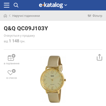
Наручні годинники
Фільтр
Шукали
раніше
Q&Q QC09J103Y
Очікується у продажу
1 148
від
грн.
в порівняння
в список