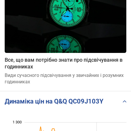
Все, що вам потрібно знати про підсвічування в
годинниках
Види сучасного підсвічування у звичайних і розумних
годинниках
Динаміка цін на Q&Q QC09J103Y
 050
 400
850
950
800
700
1 300