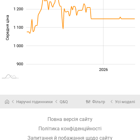
1 200
Середня ціна
1 100
1 000
1 000
900
2024
2025
2028
2026
L
Наручні годинники
Q&Q
Фільтр
Усі моделі
Повна версія сайту
Політика конфіденційності
Запитання й побажання щодо сайту