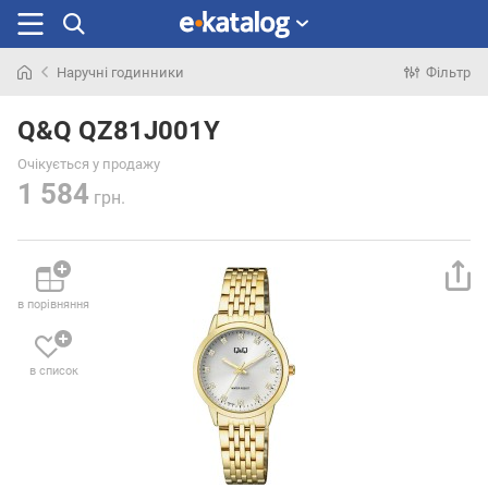
Наручні годинники
Фільтр
Шукали
раніше
Q&Q QZ81J001Y
Очікується у продажу
1 584
грн.
в порівняння
в список