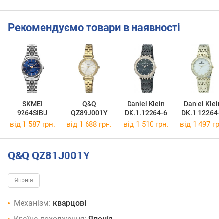
Рекомендуємо товари в наявності
SKMEI
Q&Q
Daniel Klein
Daniel Klei
9264SIBU
QZ89J001Y
DK.1.12264-6
DK.1.12264
від 1 587 грн.
від 1 688 грн.
від 1 510 грн.
від 1 497 гр
Q&Q QZ81J001Y
Японія
Механізм:
кварцові
Країна походження:
Японія