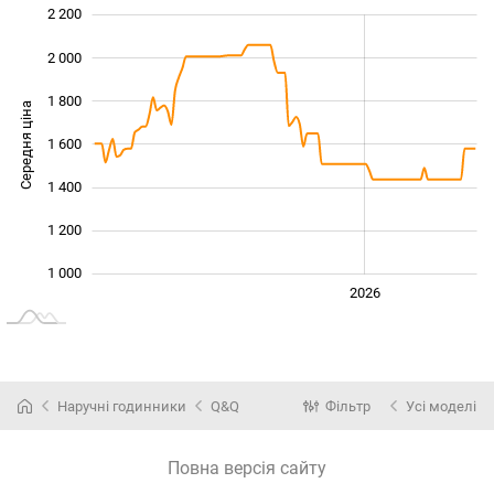
2 200
 400
600
800
2 000
1 800
Середня ціна
1 600
1 000
1 400
1 200
1 000
2024
2025
2028
2026
L
Наручні годинники
Q&Q
Фільтр
Усі моделі
Повна версія сайту