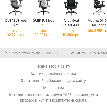
QUERSUS Icos
QUERSUS Icos
Anda Seat
Mealux D1 D
2.2
1.1
Kaiser 4 XL
Air Fabric
від
від
від
від 8 989 гр
32 224 грн.
32 224 грн.
19 500 грн.
Комп'ютерні крісла
QUERSUS
Фільтр
Усі модел
Повна версія сайту
Політика конфіденційності
Запитання й побажання щодо сайту
Магазинам
Каталог комп'ютерних крісел 2026 - новинки, хіти
продажів,
купити комп'ютерні крісла
.