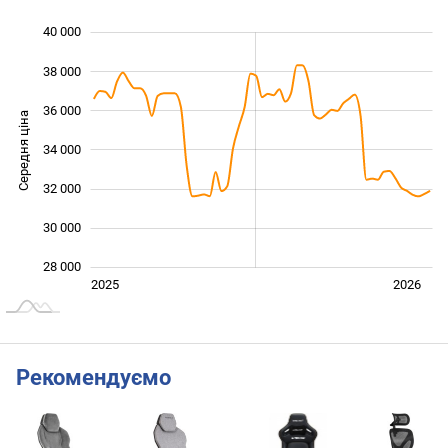
40 000
 000
 000
 000
38 000
36 000
Середня ціна
34 000
28 000
32 000
30 000
28 000
Січ. 2025
Лип.
2027
2025
2026
L
Рекомендуємо