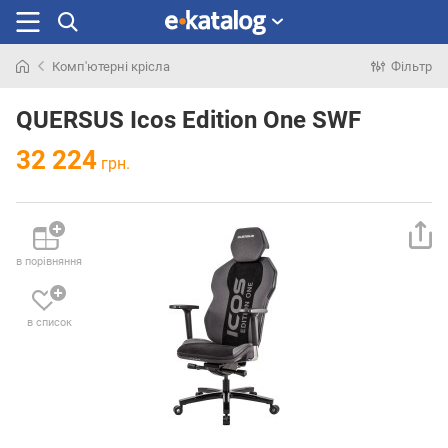
Комп'ютерні крісла
Фільтр
Шукали
раніше
QUERSUS Icos Edition One SWF
32 224
грн.
в порівняння
в список