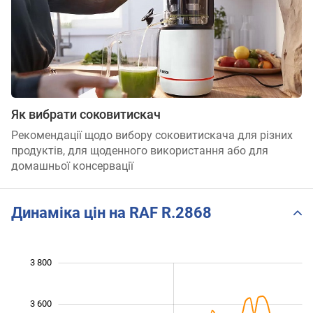
Як вибрати соковитискач
Рекомендації щодо вибору соковитискача для різних
продуктів, для щоденного використання або для
домашньої консервації
Динаміка цін на RAF R.2868
 800
 900
 100
 300
 000
 600
3 800
3 600