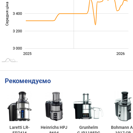
Середня ціна
3 400
3 000
3 200
3 000
Січ. 2025
Лип.
2027
2025
2026
L
Рекомендуємо
Laretti LR-
Heinrichs HPJ
Grunhelm
Bohmann A
FP7416
8694
GJR1185DC
1917 CB