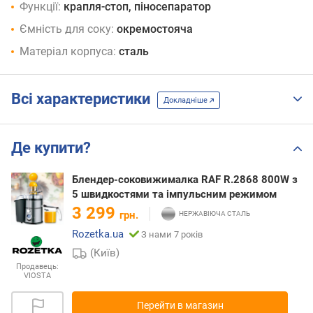
Функції:
крапля-стоп, піносепаратор
Ємність для соку:
окремостояча
Матеріал корпуса:
сталь
Всі характеристики
Докладніше
Де купити?
Блендер-соковижималка RAF R.2868 800W з
5 швидкостями та імпульсним режимом
3 299
грн.
Rozetka.ua
З нами 7 років
(Київ)
Продавець:
VIOSTA
Перейти в магазин