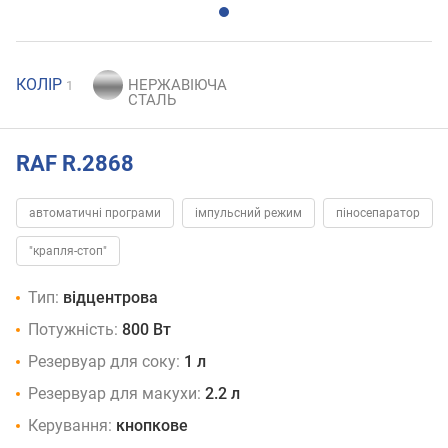
КОЛІР
1
RAF R.2868
автоматичні програми
імпульсний режим
піносепаратор
"крапля-стоп"
Тип:
відцентрова
Потужність:
800 Вт
Резервуар для соку:
1 л
Резервуар для макухи:
2.2 л
Керування:
кнопкове