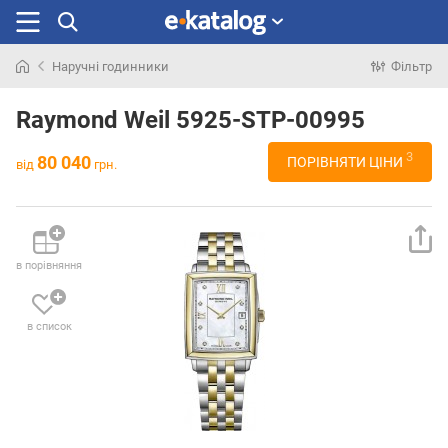
Наручні годинники
Фільтр
Шукали
раніше
Raymond Weil 5925-STP-00995
3
80 040
ПОРІВНЯТИ ЦІНИ
від
грн.
в порівняння
в список