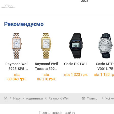
2024
2025
2028
2026
L
Рекомендуємо
Raymond Weil
Raymond Weil
Casio F-91W-1
Casio MTP
5925-SP5-
Toccata 5925-
V001L-7B
00995
P-00995
від
від
від 1 320 грн.
від 1 120 гр
80 040 грн.
86 310 грн.
Наручні годинники
Raymond Weil
Фільтр
Усі м
Повна версія сайту