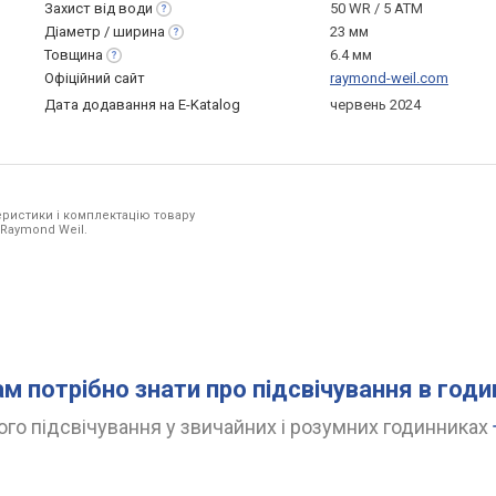
Захист від
води
50 WR / 5 ATM
Діаметр /
ширина
23 мм
Товщина
6.4 мм
Офіційний сайт
raymond-weil.com
Дата додавання на E-Katalog
червень 2024
ристики і комплектацію товару
 Raymond Weil.
ам потрібно знати про підсвічування в год
го підсвічування у звичайних і розумних годинниках