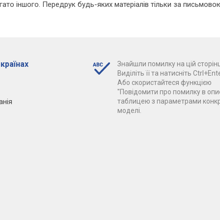
агато іншого. Передрук будь-яких матеріалів тільки за письмово
 країнах
Знайшли помилку на цій сторінц
Виділіть її та натисніть Ctrl+Ente
Або скористайтеся функцією
"Повідомити про помилку в опис
анія
таблицею з параметрами конк
моделі.