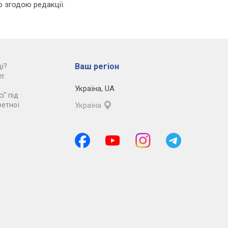
ю згодою редакції.
Ваш регіон
і?
r.
Україна
,
UA
і" під
ретної
Україна