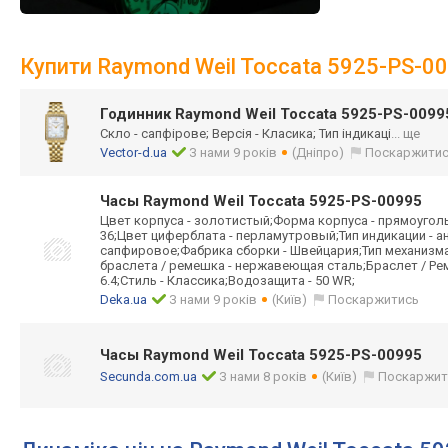
Купити Raymond Weil Toccata 5925-PS-0
Годинник Raymond Weil Toccata 5925-PS-0099
Скло - сапфірове; Версія - Класика; Тип індикаці
... ще
Vector-d.ua
З нами 9 років
(Дніпро)
Поскаржити
Часы Raymond Weil Toccata 5925-PS-00995
Цвет корпуса - золотистый;Форма корпуса - прямоугол
36;Цвет циферблата - перламутровый;Тип индикации - а
сапфировое;Фабрика сборки - Швейцария;Тип механизм
браслета / ремешка - нержавеющая сталь;Браслет / Ре
6.4;Стиль - Классика;Водозащита - 50 WR;
Deka.ua
З нами 9 років
(Київ)
Поскаржитись
Часы Raymond Weil Toccata 5925-PS-00995
Secunda.com.ua
З нами 8 років
(Київ)
Поскаржит