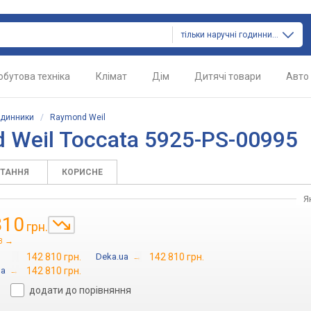
тільки наручні годинники
обутова техніка
Клімат
Дім
Дитячі товари
Авто
одинники
/
Raymond Weil
 Weil Toccata 5925-PS-00995
ИТАННЯ
КОРИСНЕ
Я
810
грн.
→
3
142 810 грн.
Deka.ua
→
142 810 грн.
ua
→
142 810 грн.
додати до порівняння