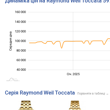
Динаміка цін на Raymond Weil Toccata 5
160 000
180 000
20 000
0
140 000
120 000
Середня ціна
100 000
100 000
80 000
60 000
40 000
Січ. 2027
Лип.
Січ. 2025
L
Серія Raymond Weil Toccata
Порівняти в таблиці
→