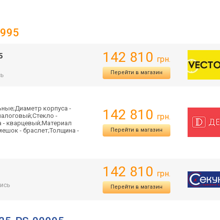
0995
142 810
5
грн.
Перейти в магазин
сь
ьные;Диаметр корпуса -
142 810
налоговый;Стекло -
грн.
а - кварцевый;Материал
мешок - браслет;Толщина -
Перейти в магазин
142 810
грн.
ись
Перейти в магазин