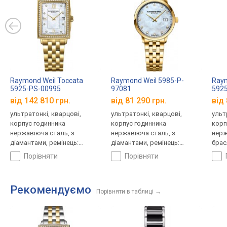
Raymond Weil Toccata
Raymond Weil 5985-P-
Raym
5925-PS-00995
97081
5925
від 142 810 грн.
від 81 290 грн.
від 
ультратонкі, кварцові,
ультратонкі, кварцові,
ульт
корпус годинника
корпус годинника
корп
нержавіюча сталь, з
нержавіюча сталь, з
нерж
діамантами, ремінець:
діамантами, ремінець:
брас
браслет сталь, WR 50,
браслет сталь, WR 50,
Швей
порівняти
порівняти
Швейцарія
Швейцарія
Рекомендуємо
Порівняти в таблиці
→