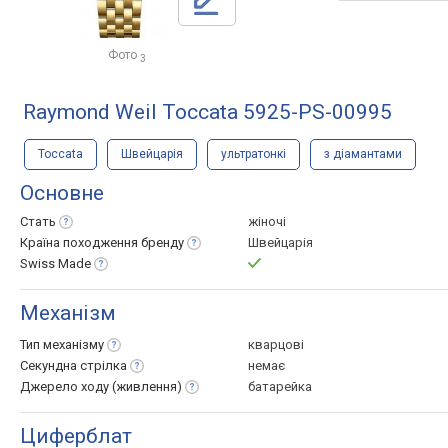
Фото
3
Raymond Weil Toccata 5925-PS-00995
Toccata
Швейцарія
ультратонкі
з діамантами
Основне
Стать
жіночі
Країна походження
бренду
Швейцарія
Swiss
Made
Механізм
Тип
механізму
кварцові
Секундна
стрілка
немає
Джерело ходу
(живлення)
батарейка
Циферблат