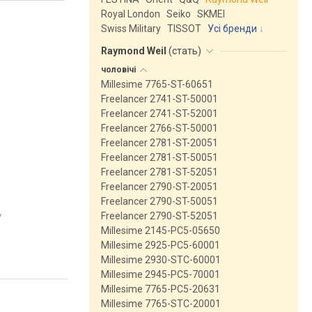
Royal London
Seiko
SKMEI
Swiss Military
TISSOT
Усі бренди
Raymond Weil
(
стать
)
чоловічі
Millesime 7765-ST-60651
Freelancer 2741-ST-50001
Freelancer 2741-ST-52001
Freelancer 2766-ST-50001
Freelancer 2781-ST-20051
Freelancer 2781-ST-50051
Freelancer 2781-ST-52051
Freelancer 2790-ST-20051
Freelancer 2790-ST-50051
Freelancer 2790-ST-52051
/
Millesime 2145-PC5-05650
Millesime 2925-PC5-60001
Millesime 2930-STC-60001
Millesime 2945-PC5-70001
Millesime 7765-PC5-20631
Millesime 7765-STC-20001