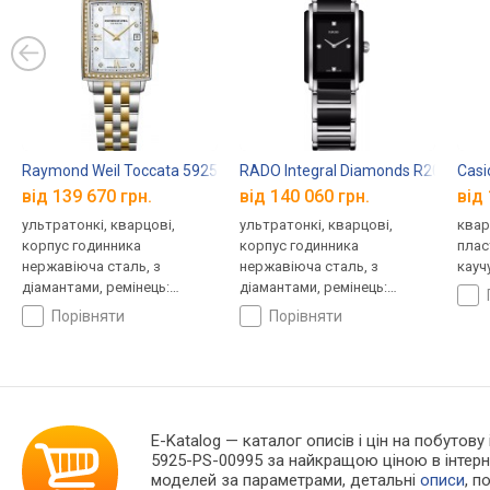
Raymond Weil Toccata 5925-SPS-00995
RADO Integral Diamonds R2061371
Casi
від 139 670 грн.
від 140 060 грн.
від 
ультратонкі, кварцові,
ультратонкі, кварцові,
квар
корпус годинника
корпус годинника
плас
нержавіюча сталь, з
нержавіюча сталь, з
кауч
діамантами, ремінець:
діамантами, ремінець:
браслет сталь, WR 50,
браслет сталь, WR 50,
порівняти
порівняти
Швейцарія
Швейцарія
E-Katalog
— каталог описів і цін на побутову
5925-PS-00995 за найкращою ціною в інтерн
моделей за параметрами, детальні
описи
, п