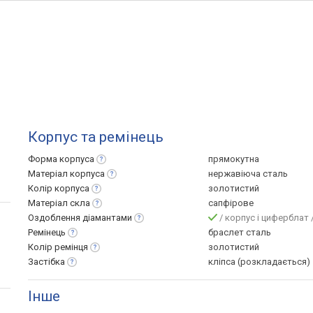
Корпус та ремінець
Форма
корпуса
прямокутна
Матеріал
корпуса
нержавіюча сталь
Колір
корпуса
золотистий
Матеріал
скла
сапфірове
Оздоблення
діамантами
/ корпус і циферблат 
Ремінець
браслет сталь
Колір
ремінця
золотистий
Застібка
кліпса (розкладається)
Інше