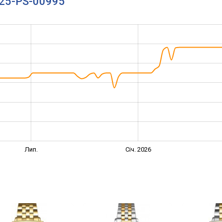
925-PS-00995
Лип.
Січ. 2026