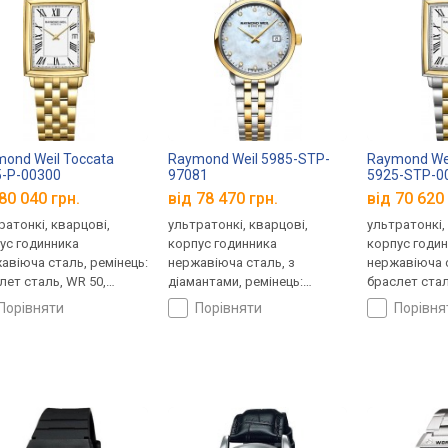
ond Weil Toccata
Raymond Weil 5985-STP-
Raymond Wei
-P-00300
97081
5925-STP-0
80 040 грн.
від 78 470 грн.
від 70 620 
ратонкі, кварцові,
ультратонкі, кварцові,
ультратонкі,
ус годинника
корпус годинника
корпус годи
авіюча сталь, ремінець:
нержавіюча сталь, з
нержавіюча с
лет сталь, WR 50,
діамантами, ремінець:
браслет стал
царія
браслет сталь, WR 50,
Швейцарія
порівняти
порівняти
порівн
Швейцарія