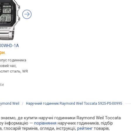
200WHD-1A
Casio G-Shock DW-5600E-1V
Casio G-Shock GW-7
рн.
від 4 799 грн.
від 6 799 грн.
рпус годинника
кварцові, корпус годинника
кварцові, корпус го
товий час,
пластик, ударозахист,
пластик, ударозахист
аслет сталь, WR
ремінець: браслет пластик,
сонячна батарея, фа
WR 200, Японія
місяця, світовий час,
ремінець: ремінець ка
яти
порівняти
порівняти
WR 200, Японія
ymond Weil
/
Наручний годинник Raymond Weil Toccata 5925-PS-00995
Ми знаємо, де купити наручні годинники Raymond Weil Toccata
ору інформацію —
порівняння
наручних годинників, підбір
 глосарій термінів, огляди, інструкції,
рейтинг
товарів,