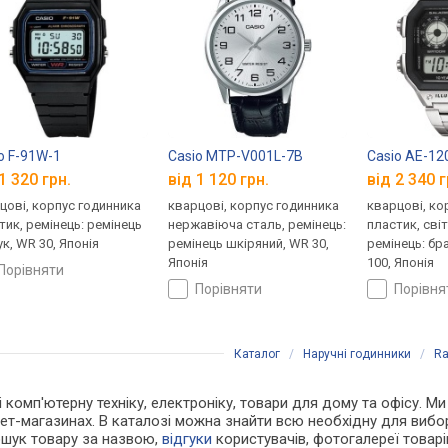
2
o F-91W-1
Casio MTP-V001L-7B
Casio AE-1
1 320 грн.
від 1 120 грн.
від 2 340 г
цові, корпус годинника
кварцові, корпус годинника
кварцові, ко
тик, ремінець: ремінець
нержавіюча сталь, ремінець:
пластик, сві
ук, WR 30, Японія
ремінець шкіряний, WR 30,
ремінець: бр
Японія
100, Японія
порівняти
порівняти
порівн
Каталог
/
Наручні годинники
/
Ra
 і комп'ютерну техніку, електроніку, товари для дому та офісу. 
ет-магазинах. В каталозі можна знайти всю необхідну для виб
ошук товару за назвою,
відгуки
користувачів, фотогалереї товарів,