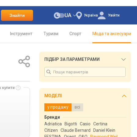
UA
Знайти
Україна
Увійти
Інструмент
Туризм
Спорт
Мода та аксесуари
ПІДБІР ЗА ПАРАМЕТРАМИ
к купити
МОДЕЛІ
у продажу
всі
Бренди
Adriatica
Bigotti
Casio
Certina
Citizen
Claude Bernard
Daniel Klein
FESTINA
Orient
Q&Q
Raymond Weil