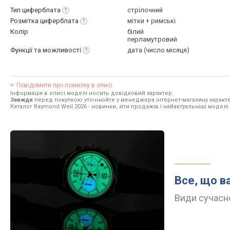
Тип
циферблата
стрілочний
Розмітка
циферблата
мітки + римські
Колір
білий
перламутровий
Функції та
можливості
дата (число місяця)
Повідомити про помилку в описі
Інформація в описі моделі носить довідковий характер.
Завжди
перед покупкою уточнюйте у менеджера інтернет-магазину характе
Каталог Raymond Weil 2026
- новинки, хіти продажів і найактуальніші моделі
Все, що в
Види сучасно