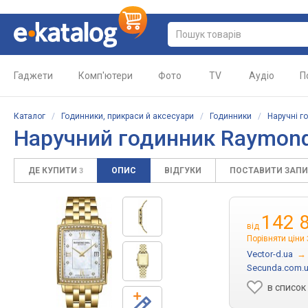
Гаджети
Комп'ютери
Фото
TV
Аудіо
П
Каталог
/
Годинники, прикраси й аксесуари
/
Годинники
/
Наручні г
Наручний годинник
Raymond
ДЕ КУПИТИ
ОПИС
ВІДГУКИ
ПОСТАВИТИ ЗАП
3
142 
від
Порівняти ціни
Vector-d.ua
→
Secunda.com.
в список