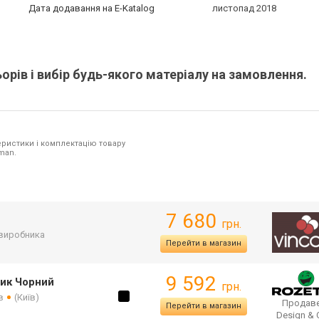
Дата додавання на E-Katalog
листопад 2018
рів і вибір будь-якого матеріалу на замовлення.
ристики і комплектацію товару
man.
7 680
грн.
 виробника
Перейти в магазин
9 592
тик Чорний
грн.
в
(Київ)
Продаве
Перейти в магазин
Design &