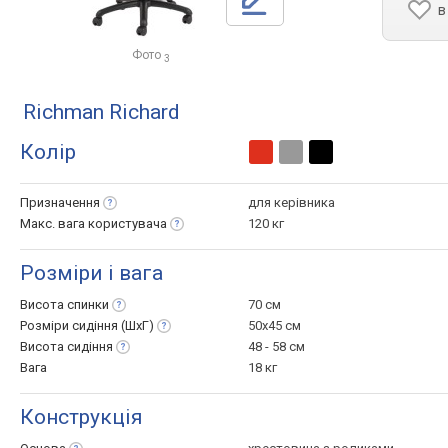
в
Фото
3
Richman Richard
Колір
Призначення
для керівника
Макс. вага
користувача
120 кг
Розміри і вага
Висота
спинки
70 см
Розміри сидіння
(ШхГ)
50x45 см
Висота
сидіння
48 - 58 см
Вага
18 кг
Конструкція