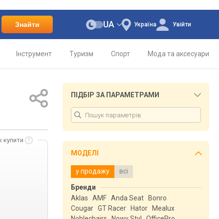
UA
Знайти
Україна
Увійти
Інструмент
Туризм
Спорт
Мода та аксесуари
ПІДБІР ЗА ПАРАМЕТРАМИ
к купити
МОДЕЛІ
у продажу
всі
Бренди
Aklas
AMF
Anda Seat
Bonro
Cougar
GT Racer
Hator
Mealux
Noblechairs
Nowy Styl
OfficePro