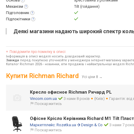
Основа
хрестовина з роликами
Механізм
Tilt (гойдання)
Підголовник
Підлокітники
Деякі магазини надають широкий спектр кольо
Повідомити про помилку в описі
Інформація в описі моделі носить довідковий характер.
Завжди
перед покупкою уточнюйте у менеджера інтернет-магазину характе
Каталог Richman 2026
- новинки, хіти продажів і найактуальніші моделі Rich
Купити Richman Richard
Усі ціни 8
→
Кресло офисное Richman Ричард PL
Vincom.com.ua
З нами 8 років
(Київ)
Гарантія: від
Поскаржитись
Офісне Крісло Керівника Richard М1 Tilt Плас
Маркетплейс:
Rozetka.ua
Design & Co
З нами 7 рокі
Поскаржитись