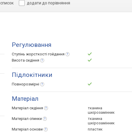
 список
додати до порівняння
Регулювання
Ступінь жорсткості
гойдання
Висота
сидіння
Підлокітники
Повнорозмірні
Матеріал
Матеріал
сидіння
тканина
шкірозамінник
Матеріал
спинки
тканина
шкірозамінник
Матеріал
основи
пластик