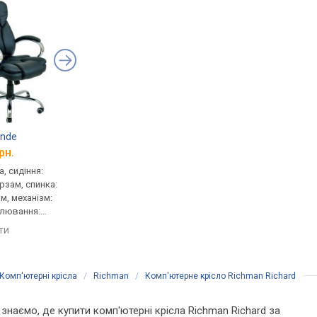
ande
Richman Richard Chrome
Richman California 
рн.
від 10 200 грн.
від 8 100 грн.
, сидіння:
для керівника, сидіння:
для керівника, сидінн
ірзам, спинка:
50x49 см, тканина, шкірзам,
51x52 см, тканина, ш
м, механізм:
спинка: 77 см, тканина,
спинка: 72 см, тканин
улювання:
шкірзам, механізм: хитання,
шкірзам, механізм: х
сткості
регулювання: висоти,
регулювання: висоти
яти
порівняти
порівняти
жорсткості
жорсткості
Комп'ютерні крісла
/
Richman
/
Комп'ютерне крісло Richman Richard
и знаємо, де купити комп'ютерні крісла Richman Richard за