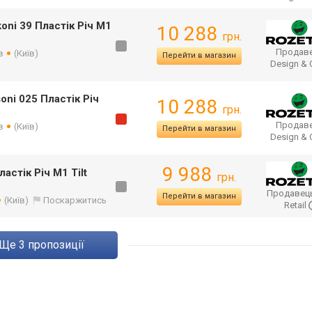
oni 39 Пластік Річ М1
10 288
грн.
Продаве
в
(Київ)
Перейти в магазин
Design &
oni 025 Пластік Річ
10 288
грн.
Продаве
в
(Київ)
Перейти в магазин
Design &
9 988
астік Річ М1 Tilt
грн.
Продавец
Перейти в магазин
(Київ)
Поскаржитись
Retail
ще
3
пропозиції