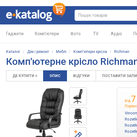
Гаджети
Комп'ютери
Фото
TV
Аудіо
П
Каталог
/
Дім і ремонт
/
Меблі
/
Комп'ютерні крісла
/
Richman
Комп'ютерне крісло Richman
ДЕ КУПИТИ
ОПИС
ВІДГУКИ
ПОСТАВИТИ ЗАП
8
7
від
Порівн
Vinco
Rozetk
Rozetk
Rozetk