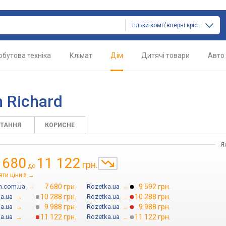
тільки комп'ютерні крісла
обутова техніка
Клімат
Дім
Дитячі товари
Авто
 Richard
ИТАННЯ
КОРИСНЕ
Я
 680
11 122
грн.
до
яти ціни
→
8
m.com.ua
→
7 680 грн.
Rozetka.ua
→
9 592 грн.
a.ua
→
10 288 грн.
Rozetka.ua
→
10 288 грн.
a.ua
→
9 988 грн.
Rozetka.ua
→
9 988 грн.
a.ua
→
11 122 грн.
Rozetka.ua
→
11 122 грн.