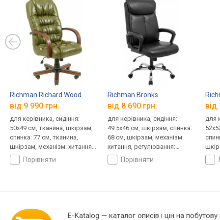
Richman Richard Wood
Richman Bronks
Rich
від 9 990 грн.
від 8 690 грн.
від 
для керівника, сидіння:
для керівника, сидіння:
для 
50x49 см, тканина, шкірзам,
49.5x46 см, шкірзам, спинка:
52x5
спинка: 77 см, тканина,
68 см, шкірзам, механізм:
спинк
шкірзам, механізм: хитання,
хитання, регулювання:
шкір
регулювання: висоти,
висоти, жорсткості
регу
порівняти
порівняти
жорсткості
жорс
E-Katalog
— каталог описів і цін на побутову