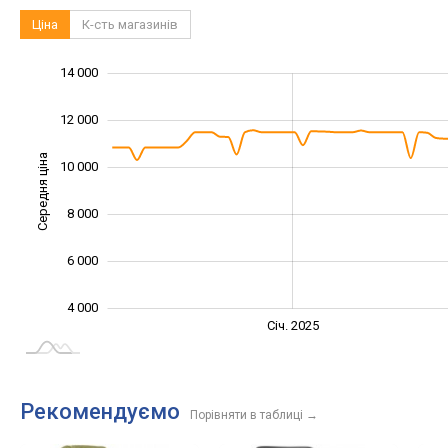
Ціна
К-сть магазинів
14 000
16 000
2 000
0
12 000
Середня ціна
10 000
10 000
8 000
6 000
4 000
Січ. 2027
Лип.
Січ. 2025
L
Рекомендуємо
Порівняти в таблиці
→