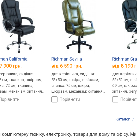
man California
Richman Sevilla
Richman Gr
7 900 грн.
від 6 590 грн.
від 8 190 г
керівника, сидіння:
для керівника, сидіння:
для керівника
2 см, тканина, шкірзам,
53x50 см, шкіра, шкірзам,
52x52 см, шк
а: 72 см, тканина,
спинка: 75 см, шкіра,
69 см, шкірза
зам, механізм: хитання,
шкірзам, механізм: хитання,
хитання, рег
лювання: висоти,
регулювання: висоти,
висоти, жор
порівняти
порівняти
порівн
ткості
жорсткості
Каталог
/
 і комп'ютерну техніку, електроніку, товари для дому та офісу. М