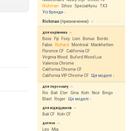
Richman
Sihoo
Special4you
ТX3
Усі бренди
Richman
(
призначення
)
для
керівника
Boss
Fiji
Foxy
Lion
Bonus
Bordo
Fabio
Richard
Montreal
Mankhetten
Florence CF
California CF
Virginia Wood
Buford Wood Lux
Valencia Chrome
California Chrome CF
California VIP Chrome CF
Ще моделі
↓
для
персоналу
Rio
Bali
Eter
Gina
Koln
Nice
Bingo
Blast
Roger
Ще моделі
↓
для
відвідувачів
Bali CF
Koln CF
дитяче
Leo
Mia