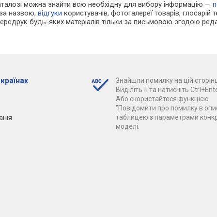
каталозі можна знайти всю необхідну для вибору інформацію —
п
 за назвою,
відгуки
користувачів, фотогалереї товарів, глосарій те
Передрук будь-яких матеріалів тільки за письмовою згодою реда
 країнах
Знайшли помилку на цій сторінц
Виділіть її та натисніть Ctrl+Ente
Або скористайтеся функцією
"Повідомити про помилку в опис
анія
таблицею з параметрами конк
моделі.