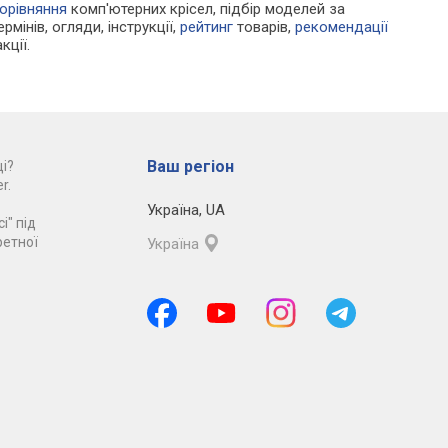
орівняння
комп'ютерних крісел, підбір моделей за
рмінів, огляди, інструкції,
рейтинг
товарів,
рекомендації
кції.
Ваш регіон
і?
r.
Україна
,
UA
і" під
ретної
Україна