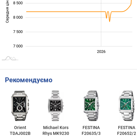
Середня ціна
8 500
7 000
8 000
7 500
7 000
2024
2025
2028
2026
L
Рекомендуємо
Orient
Michael Kors
FESTINA
FESTINA
TDAJ002B
Rhys MK9230
F20635/3
F20652/2