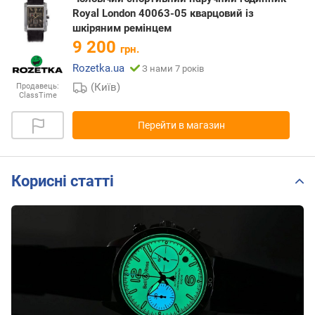
Royal London 40063-05 кварцовий із
шкіряним ремінцем
9 200
грн.
Rozetka.ua
З нами 7 років
(Київ)
Продавець:
ClassTime
Перейти в магазин
Корисні статті