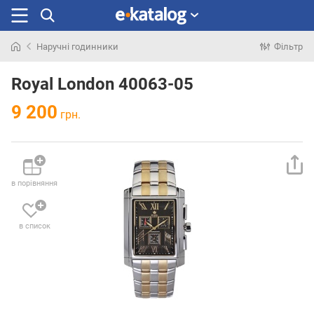
Наручні годинники
Фільтр
Шукали
раніше
Royal London 40063-05
9 200
грн.
в порівняння
в список