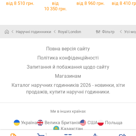
від 8 510 грн.
від
від 8 960 грн.
від 8 410 гр
10 350 грн.
Наручні годинники
Royal London
Фільтр
Усі мо
Повна версія сайту
Політика конфіденційності
Запитання й побажання щодо сайту
Магазинам
Каталог наручних годинників 2026 - новинки, хіти
продажів,
купити наручні годинники
.
Ми в інших країнах
Україна
Велика Британія
США
Польща
Казахстан
1