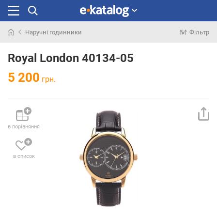
Наручні годинники
Фільтр
Шукали
раніше
Royal London 40134-05
5 200
грн.
в порівняння
в список