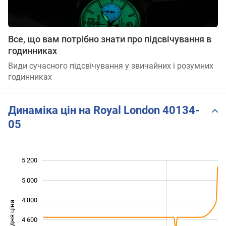
Все, що вам потрібно знати про підсвічування в
годинниках
Види сучасного підсвічування у звичайних і розумних
годинниках
Динаміка цін на Royal London 40134-
05
5 200
 600
 800
 400
5 000
4 800
Середня ціна
4 600
4 000