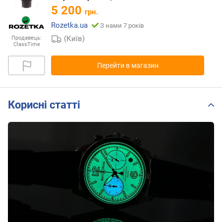
5 200
грн.
Rozetka.ua
З нами 7 років
(Київ)
Продавець:
ClassTime
Перейти в магазин
Корисні статті