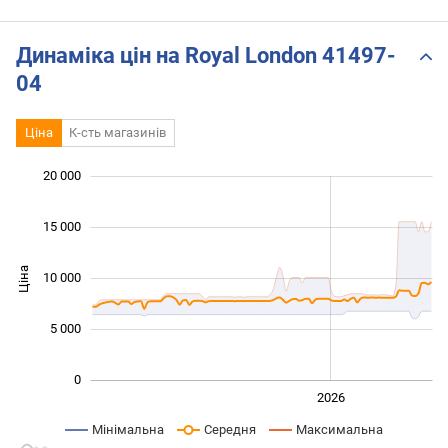
Динаміка цін на Royal London 41497-
04
Ціна
К-сть магазинів
20 000
 000
 000
 000
15 000
Ціна
10 000
10 000
5 000
0
2024
2025
2028
2026
L
Мінімальна
Середня
Максимальна