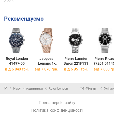
Рекомендуємо
Royal London
Jacques
Pierre Lannier
Pierre Rica
41497-05
Lemans 1-
Baron 221F131
97201.5114
2025J
від 6 840 грн.
від 7 870 грн.
від 6 951 грн.
від 7 660 гр
Наручні годинники
Royal London
Фільтр
Усі мо
Повна версія сайту
Політика конфіденційності