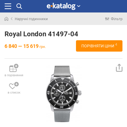
Наручні годинники
Фільтр
Шукали
раніше
Royal London 41497-04
4
6 840 — 15 619
ПОРІВНЯТИ ЦІНИ
грн.
в порівняння
в список