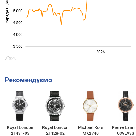
Середня ціна
5 000
3 500
4 500
4 000
3 500
2024
2025
2028
2026
L
Рекомендуємо
Royal London
Royal London
Michael Kors
Pierre Lanni
21431-03
21128-02
MK2740
039L933