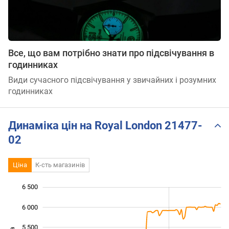
Все, що вам потрібно знати про підсвічування в
годинниках
Види сучасного підсвічування у звичайних і розумних
годинниках
Динаміка цін на Royal London 21477-
02
Ціна
К-сть магазинів
6 500
 500
 000
 000
6 000
5 500