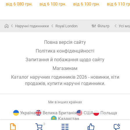
від 6 080 грн.
від 6 100 грн.
від 6 100 грн.
від 6 110 гр
Наручні годинники
Royal London
Фільтр
Усі мо
Повна версія сайту
Політика конфіденційності
Запитання й побажання щодо сайту
Магазинам
Каталог наручних годинників 2026 - новинки, хіти
продажів,
купити наручні годинники
.
Ми в інших країнах
Україна
Велика Британія
США
Польща
Казахстан
3