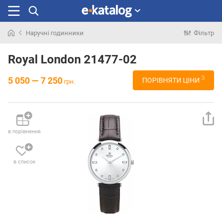
Наручні годинники
Фільтр
Шукали
раніше
Royal London 21477-02
3
5 050 — 7 250
ПОРІВНЯТИ ЦІНИ
грн.
в порівняння
в список