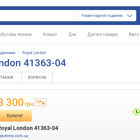
тільки наручні годинники
обутова техніка
Клімат
Дім
Дитячі товари
Авто
одинники
/
Royal London
ndon 41363-04
ИТАННЯ
КОРИСНЕ
3 300
грн.
Купити!
Royal London 41363-04
aketime.com.ua