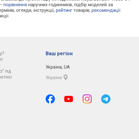
 —
порівняння
наручних годинників, підбір моделей за
рмінів, огляди, інструкції,
рейтинг
товарів,
рекомендації
кції.
Ваш регіон
і?
r.
Україна
,
UA
і" під
ретної
Україна