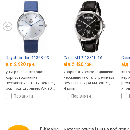
Royal London 41363-03
Casio MTP-1381L-1A
Casi
від 2 920 грн.
від 2 420 грн.
від 
ультратонкі, кварцові,
кварцові, корпус годинника
квар
корпус годинника
нержавіюча сталь, ремінець:
нерж
нержавіюча сталь, ремінець:
ремінець шкіряний, WR 50,
ремі
ремінець шкіряний, WR 30,
Японія
Япон
Велика Британія
порівняти
порівняти
E-Katalog
— каталог описів і цін на побутову