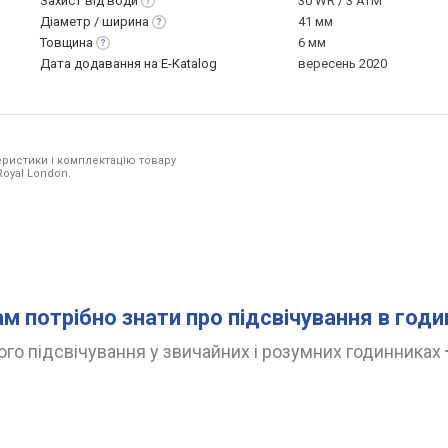
Захист від
води
30 WR / 3 ATM
Діаметр /
ширина
41 мм
Товщина
6 мм
Дата додавання на E-Katalog
вересень 2020
ристики і комплектацію товару
Royal London.
ам потрібно знати про підсвічування в год
го підсвічування у звичайних і розумних годинниках