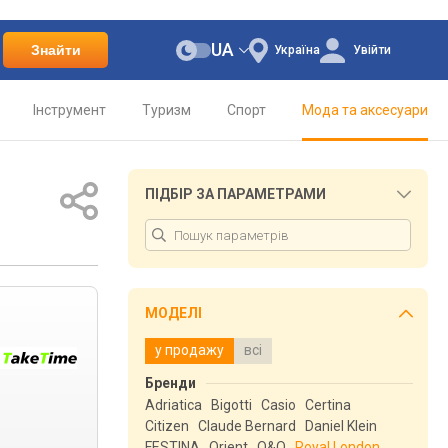
UA
Знайти
Україна
Увійти
Інструмент
Туризм
Спорт
Мода та аксесуари
ПІДБІР ЗА ПАРАМЕТРАМИ
МОДЕЛІ
у продажу
всі
Бренди
Adriatica
Bigotti
Casio
Certina
Citizen
Claude Bernard
Daniel Klein
FESTINA
Orient
Q&Q
Royal London