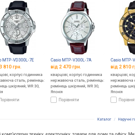
o MTP-VD300L-7E
Casio MTP-V300L-7A
Casio MTP-
3 810 грн.
від 2 470 грн.
від 2 810 г
цові, корпус годинника
кварцові, корпус годинника
кварцові, ко
авіюча сталь, ремінець:
нержавіюча сталь, ремінець:
нержавіюча с
нець шкіряний, WR 30,
ремінець шкіряний, WR 30,
ремінець шкі
ія
Японія
Японія
порівняти
порівняти
порівн
Каталог
/
Наручні 
 і комп'ютерну техніку, електроніку, товари для дому та офісу. 