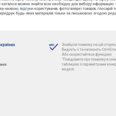
В каталозі можна знайти всю необхідну для вибору інформацію
 за назвою,
відгуки
користувачів, фотогалереї товарів, глосарій те
Передрук будь-яких матеріалів тільки за письмовою згодою реда
 країнах
Знайшли помилку на цій сторінц
Виділіть її та натисніть Ctrl+Ente
Або скористайтеся функцією
"Повідомити про помилку в опис
анія
таблицею з параметрами конк
моделі.