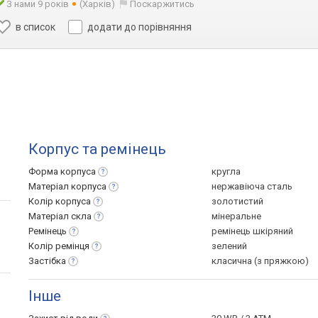
З нами 9 років
(Харків)
Поскаржитись
в список
додати до порівняння
Корпус та ремінець
Форма
корпуса
кругла
Матеріал
корпуса
нержавіюча сталь
Колір
корпуса
золотистий
Матеріал
скла
мінеральне
Ремінець
ремінець шкіряний
Колір
ремінця
зелений
Застібка
класична (з пряжкою)
Інше