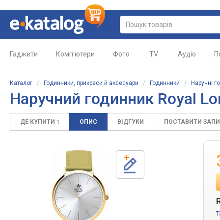
Гаджети
Комп'ютери
Фото
TV
Аудіо
П
Каталог
/
Годинники, прикраси й аксесуари
/
Годинники
/
Наручні г
Наручний годинник Royal Lo
ДЕ КУПИТИ
ОПИС
ВІДГУКИ
ПОСТАВИТИ ЗАП
1
T