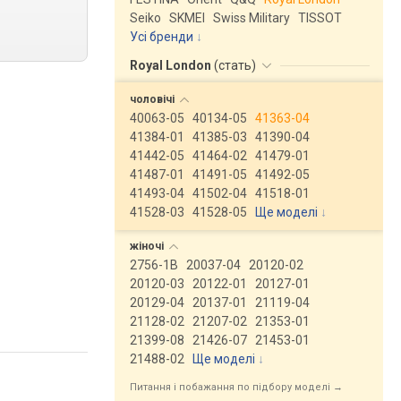
Seiko
SKMEI
Swiss Military
TISSOT
Усі бренди
Royal London
(
стать
)
чоловічі
40063-05
40134-05
41363-04
41384-01
41385-03
41390-04
41442-05
41464-02
41479-01
41487-01
41491-05
41492-05
41493-04
41502-04
41518-01
41528-03
41528-05
Ще моделі
↓
жіночі
2756-1B
20037-04
20120-02
20120-03
20122-01
20127-01
20129-04
20137-01
21119-04
21128-02
21207-02
21353-01
21399-08
21426-07
21453-01
21488-02
Ще моделі
↓
Питання і побажання по підбору моделі →