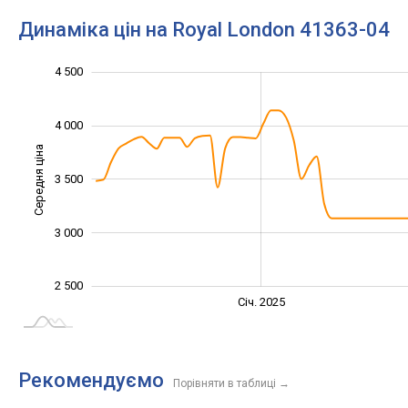
Динаміка цін на Royal London 41363-04
4 500
1 500
2 000
5 000
4 000
Середня ціна
3 500
2 500
3 000
2 500
Січ. 2027
Лип.
Січ. 2025
L
Рекомендуємо
Порівняти в таблиці
→