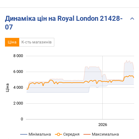
Динаміка цін на Royal London 21428-
07
Ціна
К-сть магазинів
8 000
 000
 000
 000
 000
 000
 000
 000
6 000
Ціна
4 000
1 000
2 000
0
2024
2025
2028
2026
L
Мінімальна
Середня
Максимальна