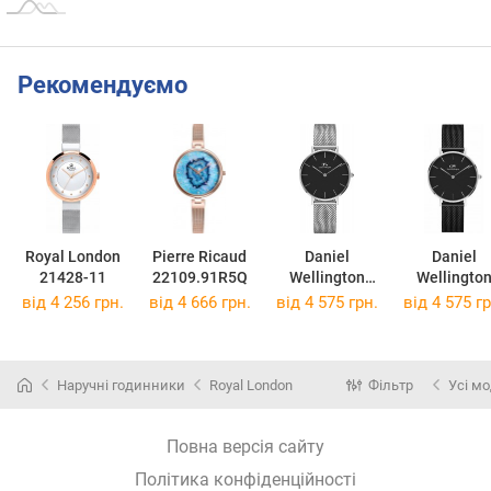
Рекомендуємо
Royal London
Pierre Ricaud
Daniel
Daniel
21428-11
22109.91R5Q
Wellington
Wellingto
DW00100162
DW0010020
від 4 256 грн.
від 4 666 грн.
від 4 575 грн.
від 4 575 гр
Наручні годинники
Royal London
Фільтр
Усі мо
Повна версія сайту
Політика конфіденційності