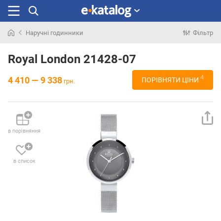
Наручні годинники
Фільтр
Шукали
раніше
Royal London 21428-07
4
4 410 — 9 338
ПОРІВНЯТИ ЦІНИ
грн.
в порівняння
в список