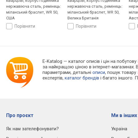
кварцові, корпус годинника
кварцові, корпус годинника
квар
нержавіюча сталь, ремінець:
нержавіюча сталь, ремінець:
нерж
міланський браслет, WR 50,
міланський браслет, WR 50,
міла
США
Велика Британія
Авст
порівняти
порівняти
E-Katalog
— каталог описів і цін на побутову
за найкращою ціною в інтернет-магазинах. 
параметрами, детальні
описи
, пошук товару
експертів,
каталог брендів
і багато іншого. 
Про проєкт
Ми в інших
Як нам зателефонувати?
Україна