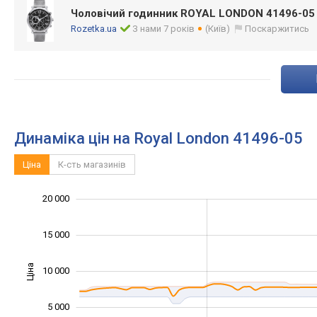
Чоловічий годинник ROYAL LONDON 41496-05
Rozetka.ua
З нами 7 років
(Київ)
Поскаржитись
Динаміка цін на Royal London 41496-05
Ціна
К-сть магазинів
20 000
-10 000
25 000
-5 000
15 000
Ціна
10 000
10 000
5 000