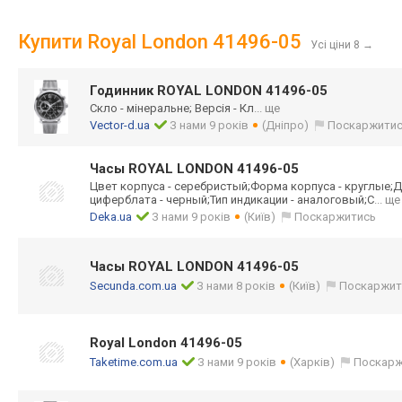
Купити Royal London 41496-05
Усі ціни 8
→
Годинник ROYAL LONDON 41496-05
Скло - мінеральне; Версія - Кл
... ще
Vector-d.ua
З нами 9 років
(Дніпро)
Поскаржити
Часы ROYAL LONDON 41496-05
Цвет корпуса - серебристый;Фор
ма корпуса - круглые;Д
циферблата - черный;Тип индикации - аналоговый;С
... ще
Deka.ua
З нами 9 років
(Київ)
Поскаржитись
Часы ROYAL LONDON 41496-05
Secunda.com.ua
З нами 8 років
(Київ)
Поскаржит
Royal London 41496-05
Taketime.com.ua
З нами 9 років
(Харків)
Поскарж