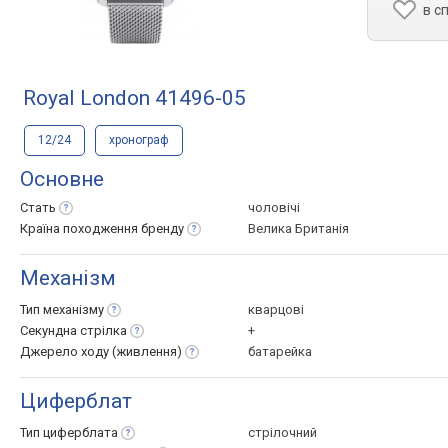
в с
Royal London 41496-05
12/24
хронограф
Основне
Стать
чоловічі
Країна походження
бренду
Велика Британія
Механізм
Тип
механізму
кварцові
Секундна
стрілка
+
Джерело ходу
(живлення)
батарейка
Циферблат
Тип
циферблата
стрілочний