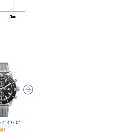
Лип.
n 41497-04
Pierre Ricaud 97201.5114CH
FOSSIL Minimalist F
рн.
від 7 660 грн.
від 8 740 грн.