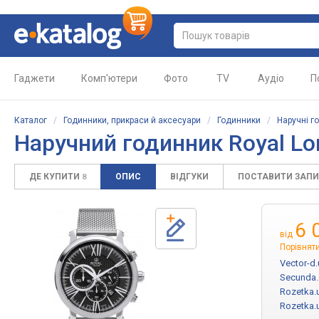
Гаджети
Комп'ютери
Фото
TV
Аудіо
П
Каталог
/
Годинники, прикраси й аксесуари
/
Годинники
/
Наручні г
Наручний годинник Royal Lo
ДЕ КУПИТИ
ОПИС
ВІДГУКИ
ПОСТАВИТИ ЗАП
8
6 
від
Порівняти
Vector-d.
Secunda
Rozetka.
Rozetka.