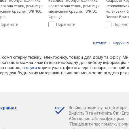
цові, корпус годинника
кварцові, корпус годинника
кварцові, ко
авіюча сталь, ремінець:
нержавіюча сталь, ремінець:
нержавіюча с
нський браслет, WR 100,
міланський браслет, WR 50,
міланський б
рія
Франція
Велика Брита
порівняти
порівняти
порівн
Каталог
/
Наручні 
 і комп'ютерну техніку, електроніку, товари для дому та офісу. 
В каталозі можна знайти всю необхідну для вибору інформацію
 за назвою,
відгуки
користувачів, фотогалереї товарів, глосарій те
Передрук будь-яких матеріалів тільки за письмовою згодою реда
 країнах
Знайшли помилку на цій сторінц
Виділіть її та натисніть Ctrl+Ente
Або скористайтеся функцією
"Повідомити про помилку в опис