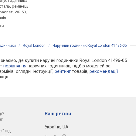
рпус годинника
кварцові, корпус годинника
кварцові, корпус го
таль, ремінець:
нержавіюча сталь, ремінець:
нержавіюча сталь, р
раслет, WR 50,
міланський браслет, WR 50,
міланський браслет, 
нія
Німеччина
США
яти
порівняти
порівняти
годинники
/
Royal London
/
Наручний годинник Royal London 41496-05
Ми знаємо, де купити наручні годинники Royal London 41496-05
 —
порівняння
наручних годинників, підбір моделей за
рмінів, огляди, інструкції,
рейтинг
товарів,
рекомендації
кції.
Ваш регіон
і?
r.
Україна
,
UA
і" під