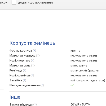
писок
додати до порівняння
Корпус та ремінець
Форма
корпуса
кругла
Матеріал
корпуса
нержавіюча сталь
Колір
корпуса
нержавіюча сталь
Матеріал
скла
мінеральне
Ремінець
міланський браслет
Колір
ремінця
нержавіюча сталь
Застібка
кліпса (розкладається)
Швидке
подовження
Інше
Захист від
води
50 WR / 5 ATM