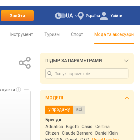
UA
Знайти
Україна
Увійти
Інструмент
Туризм
Спорт
Мода та аксесуари
ПІДБІР ЗА ПАРАМЕТРАМИ
к купити
МОДЕЛІ
у продажу
всі
Бренди
Adriatica
Bigotti
Casio
Certina
Citizen
Claude Bernard
Daniel Klein
FESTINA
Orient
Q&Q
Royal London