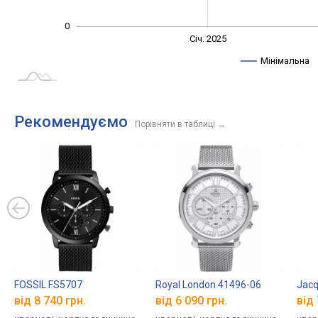
0
Січ. 2027
Лип.
Січ. 2025
L
Мінімальна
Рекомендуємо
Порівняти в таблиці
→
FOSSIL FS5707
Royal London 41496-06
Jacq
від 8 740 грн.
від 6 090 грн.
від 