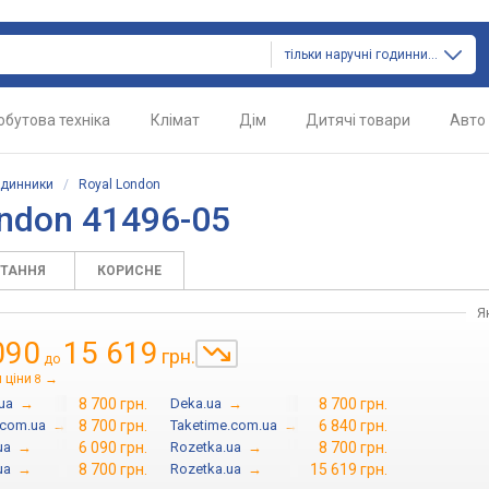
тільки наручні годинники
обутова техніка
Клімат
Дім
Дитячі товари
Авто
одинники
/
Royal London
ndon 41496-05
ИТАННЯ
КОРИСНЕ
Я
090
15 619
грн.
до
 ціни
→
8
ua
→
8 700 грн.
Deka.ua
→
8 700 грн.
.com.ua
→
8 700 грн.
Taketime.com.ua
→
6 840 грн.
ua
→
6 090 грн.
Rozetka.ua
→
8 700 грн.
ua
→
8 700 грн.
Rozetka.ua
→
15 619 грн.