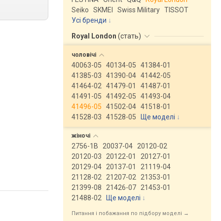
Seiko
SKMEI
Swiss Military
TISSOT
Усі бренди
Royal London
(
стать
)
чоловічі
40063-05
40134-05
41384-01
41385-03
41390-04
41442-05
41464-02
41479-01
41487-01
41491-05
41492-05
41493-04
41496-05
41502-04
41518-01
41528-03
41528-05
Ще моделі
↓
жіночі
2756-1B
20037-04
20120-02
20120-03
20122-01
20127-01
20129-04
20137-01
21119-04
21128-02
21207-02
21353-01
21399-08
21426-07
21453-01
21488-02
Ще моделі
↓
Питання і побажання по підбору моделі →