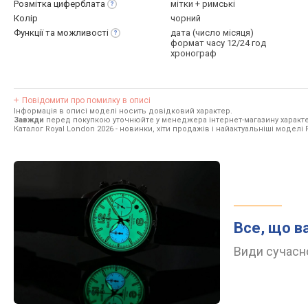
Розмітка
циферблата
мітки + римські
Колір
чорний
Функції та
можливості
дата (число місяця)
формат часу 12/24 год
хронограф
Повідомити про помилку в описі
Інформація в описі моделі носить довідковий характер.
Завжди
перед покупкою уточнюйте у менеджера інтернет-магазину характе
Каталог Royal London 2026
- новинки, хіти продажів і найактуальніші моделі 
Все, що в
Види сучасно