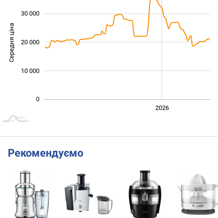
30 000
Середня ціна
20 000
10 000
10 000
0
2024
2025
2028
2026
L
Рекомендуємо