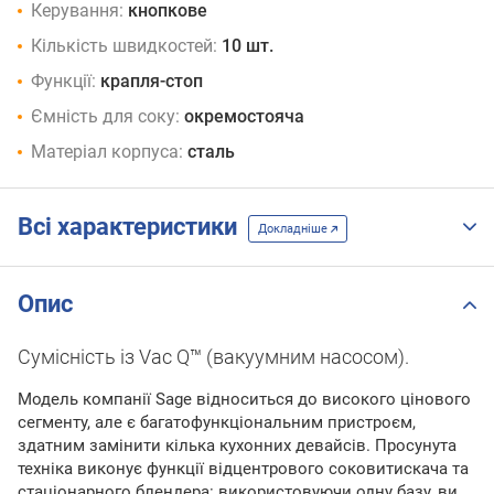
Керування:
кнопкове
Кількість швидкостей:
10 шт.
Функції:
крапля-стоп
Ємність для соку:
окремостояча
Матеріал корпуса:
сталь
Всі характеристики
Докладніше
Опис
Сумісність із Vac Q™ (вакуумним насосом).
Модель компанії Sage відноситься до високого цінового
сегменту, але є багатофункціональним пристроєм,
здатним замінити кілька кухонних девайсів. Просунута
техніка виконує функції відцентрового соковитискача та
стаціонарного блендера: використовуючи одну базу, ви