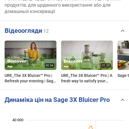
продуктів, для щоденного використання або для
домашньої консервації
Відеоогляди
12
URE_The 3X Bluicer™ Pro |
URE_The 3X Bluicer™ Pro | A
Sage t
Refresh your evening | Sage
fresh way to satisfy your
Appliances UK
10,000 taste buds | Sage
Appliances UK
Динаміка цін на Sage 3X Bluicer Pro
40 000
 000
 000
 000
 000
 000
 000
 000