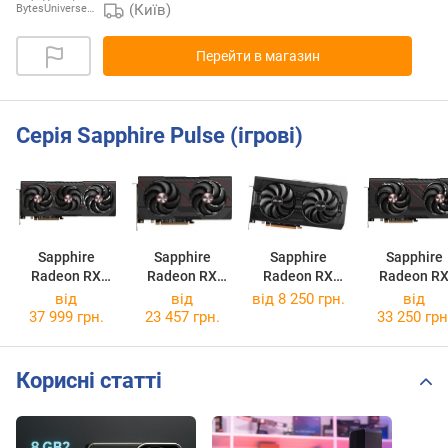
(Київ)
BytesUniverse…
Перейти в магазин
Серія Sapphire Pulse (ігрові)
Sapphire
Sapphire
Sapphire
Sapphire
Radeon RX
Radeon RX
Radeon RX
Radeon R
9070 XT PULSE
9060 XT PULSE
5700 XT BE
9070 PULS
від
від
від 8 250 грн.
від
16GB
PULSE
37 999 грн.
23 457 грн.
33 250 грн
Корисні статті