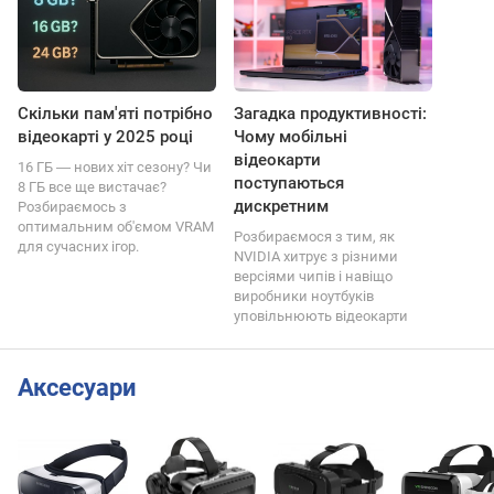
Скільки пам'яті потрібно
Загадка продуктивності:
відеокарті у 2025 році
Чому мобільні
відеокарти
16 ГБ ― нових хіт сезону? Чи
поступаються
8 ГБ все ще вистачає?
дискретним
Розбираємось з
оптимальним об'ємом VRAM
Розбираємося з тим, як
для сучасних ігор.
NVIDIA хитрує з різними
версіями чипів і навіщо
виробники ноутбуків
уповільнюють відеокарти
Аксесуари