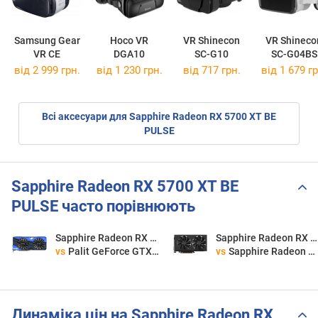
Samsung Gear
Hoco VR
VR Shinecon
VR Shineco
VR CE
DGA10
SC-G10
SC-G04BS
від 2 999 грн.
від 1 230 грн.
від 717 грн.
від 1 679 гр
Всі аксесуари для Sapphire Radeon RX 5700 XT BE
PULSE
Sapphire Radeon RX 5700 XT BE
PULSE часто порівнюють
Sapphire Radeon RX 5700 XT BE PULSE
Sapphire Radeon RX 5700 XT BE PULSE
vs
Palit GeForce GTX 1080 Ti GameRock Premium Edition
vs
Sapphire Radeon RX 580 PULSE 8G G5 11265-05-20G
Динаміка цін на Sapphire Radeon RX