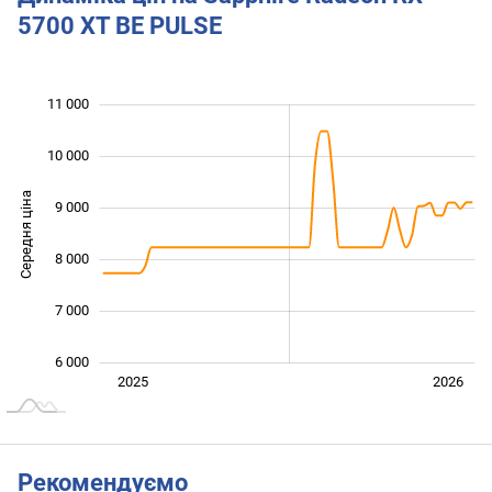
5700 XT BE PULSE
11 000
 000
 000
 000
10 000
Середня ціна
9 000
10 000
8 000
7 000
6 000
Січ. 2025
Лип.
2027
2025
2026
L
Рекомендуємо