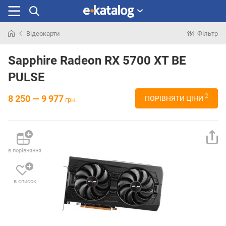
Відеокарти
Фільтр
Шукали
раніше
Sapphire Radeon RX 5700 XT BE
PULSE
2
8 250 — 9 977
ПОРІВНЯТИ ЦІНИ
грн.
в порівняння
в список