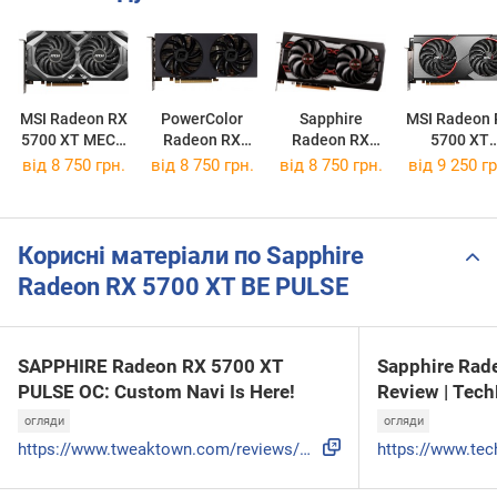
MSI Radeon RX
PowerColor
Sapphire
MSI Radeon 
5700 XT MECH
Radeon RX
Radeon RX
5700 XT
OC
5700 XT
5700 XT PULSE
GAMING X
від 8 750 грн.
від 8 750 грн.
від 8 750 грн.
від 9 250 гр
8GBD6-3DH
Корисні матеріали по Sapphire
Radeon RX 5700 XT BE PULSE
SAPPHIRE Radeon RX 5700 XT
Sapphire Rad
PULSE OC: Custom Navi Is Here!
Review | Tec
огляди
огляди
https://www.tweaktown.com/reviews/9103/sapphire-radeon-rx-5...