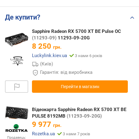
Де купити?
Sapphire Radeon RX 5700 XT BE Pulse OC
(11293-09)
11293-09-20G
8 250
грн.
Luckylink.kiev.ua
З нами 6 років
(Київ)
Гарантія: від виробника
Перейти в магазин
Відеокарта Sapphire Radeon RX 5700 XT BE
PULSE 8192MB
(11293-09-20G)
9 977
грн.
Rozetka.ua
З нами 7 років
Продавець: