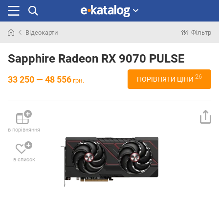
Відеокарти
Фільтр
Шукали
раніше
Sapphire Radeon RX 9070 PULSE
26
33 250 — 48 556
ПОРІВНЯТИ ЦІНИ
грн.
в порівняння
в список