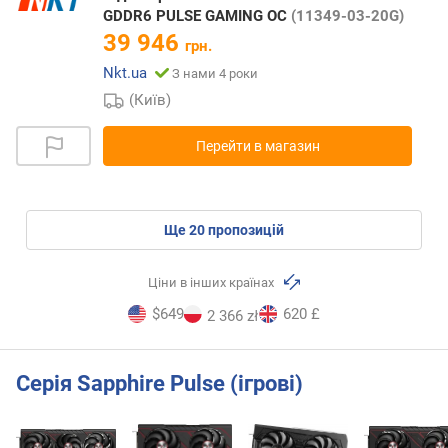
GDDR6 PULSE GAMING OC
(11349-03-20G)
39 946
грн.
Nkt.ua
З нами 4 роки
(Київ)
Перейти в магазин
ще
20
пропозицій
Ціни в інших країнах
$649
620 £
2 366 zł
Серія Sapphire Pulse (ігрові)