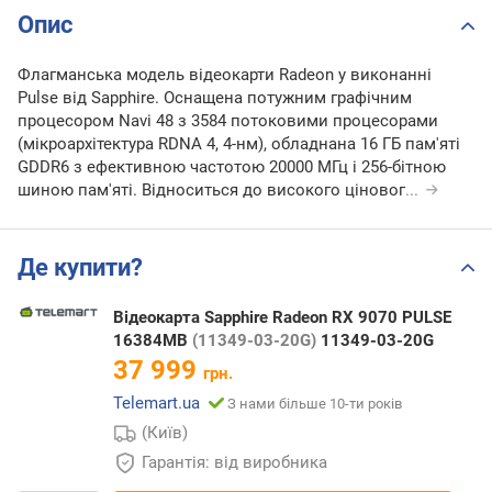
Опис
Флагманська модель відеокарти Radeon у виконанні
Pulse від Sapphire. Оснащена потужним графічним
процесором Navi 48 з 3584 потоковими процесорами
(мікроархітектура RDNA 4, 4-нм), обладнана 16 ГБ пам'яті
GDDR6 з ефективною частотою 20000 МГц і 256-бітною
шиною пам'яті. Відноситься до високого ціновог
...
Де купити?
Відеокарта Sapphire Radeon RX 9070 PULSE
16384MB
(11349-03-20G)
11349-03-20G
37 999
грн.
Telemart.ua
З нами більше 10-ти років
(Київ)
Гарантія: від виробника