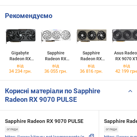
Рекомендуємо
Gigabyte
Sapphire
Sapphire
Asus Radeo
Radeon RX
Radeon RX
Radeon RX
RX 9070 X
9070 GAMING
9070 PURE
9070 NITRO+
TUF Gamin
від
від
від
від
16G
OC 16GB
34 234 грн.
36 055 грн.
36 816 грн.
42 199 грн
Корисні матеріали по Sapphire
Radeon RX 9070 PULSE
Sapphire Radeon RX 9070 PULSE
Sapphire Rad
огляди
огляди