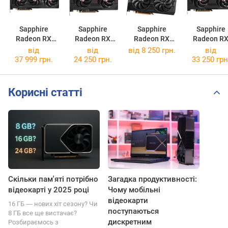
Sapphire
Sapphire
Sapphire
Sapphire
Radeon RX
Radeon RX
Radeon RX
Radeon R
9070 XT PULSE
9060 XT PULSE
5700 XT BE
9070 PULS
від
від
від 8 250 грн.
від
16GB
PULSE
37 999 грн.
24 250 грн.
33 250 грн
Корисні статті
Скільки пам'яті потрібно
Загадка продуктивності:
відеокарті у 2025 році
Чому мобільні
відеокарти
16 ГБ ― нових хіт сезону? Чи
поступаються
8 ГБ все ще вистачає?
дискретним
Розбираємось з