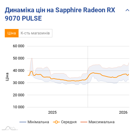
(Sapphire Pulse)
Динаміка цін на Sapphire Radeon RX
9070 PULSE
Ціна
К-сть магазинів
 000
 000
 000
 000
 000
0
60 000
50 000
40 000
Ціна
15 000
30 000
20 000
10 000
Січ. 2025
Лип.
2027
2025
2026
L
Мінімальна
Середня
Максимальна