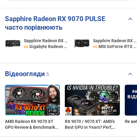
Sapphire Radeon RX 9070 PULSE
часто порівнюють
Sapphire Radeon RX 9070 PULSE
Sapphire Radeon RX 9070 PULSE
vs
Gigabyte Radeon RX 9070 GAMING OC 16G
vs
MSI GeForce RTX 5070 12G SHADOW 2X OC
Відеоогляди
5
AMD Radeon RX 9070 XT
RX 9070 / 9070 XT: AMD’s
Як ви
GPU Review & Benchmarks
Best GPU in Years? Perf,
vs. 5070 Ti, 5070, 7900 XT
Ray Tracing & FSR 4 Tested!