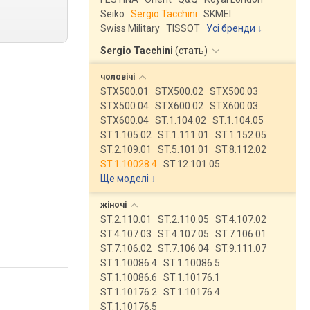
Seiko
Sergio Tacchini
SKMEI
Swiss Military
TISSOT
Усі бренди
Sergio Tacchini
(
стать
)
чоловічі
STX500.01
STX500.02
STX500.03
STX500.04
STX600.02
STX600.03
STX600.04
ST.1.104.02
ST.1.104.05
ST.1.105.02
ST.1.111.01
ST.1.152.05
ST.2.109.01
ST.5.101.01
ST.8.112.02
ST.1.10028.4
ST.12.101.05
Ще моделі
↓
жіночі
ST.2.110.01
ST.2.110.05
ST.4.107.02
ST.4.107.03
ST.4.107.05
ST.7.106.01
ST.7.106.02
ST.7.106.04
ST.9.111.07
ST.1.10086.4
ST.1.10086.5
ST.1.10086.6
ST.1.10176.1
ST.1.10176.2
ST.1.10176.4
ST.1.10176.5