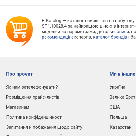
E-Katalog
— каталог описів і цін на побутову 
ST.1.10028.4 за найкращою ціною в інтерне
моделей за параметрами, детальні
описи
, п
рекомендації
експертів,
каталог брендів
і б
Про проєкт
Ми в інших
Як нам зателефонувати?
Україна
Розміщення прайс-листів
Велика Брит
Магазинам
США
Політика конфіденційності
Польща
Запитання й побажання щодо сайту
Казахстан