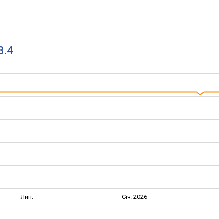
8.4
Лип.
Січ. 2026