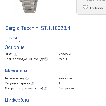
в список
Sergio Tacchini ST.1.10028.4
12/24
Основне
Стать
чоловічі
Країна походження
бренду
Італія
Механізм
Тип
механізму
кварцові
Секундна
стрілка
+
Джерело ходу
(живлення)
батарейка
Циферблат