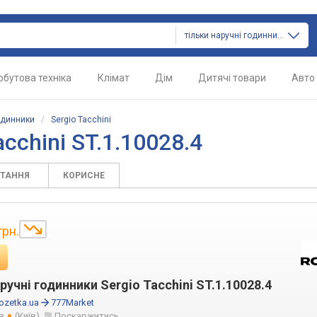
тільки наручні годинники
обутова техніка
Клімат
Дім
Дитячі товари
Авто
одинники
/
Sergio Tacchini
cchini ST.1.10028.4
ИТАННЯ
КОРИСНЕ
грн.
ручні годинники Sergio Tacchini ST.1.10028.4
ozetka.ua
777Market
в
(Київ)
Поскаржитись