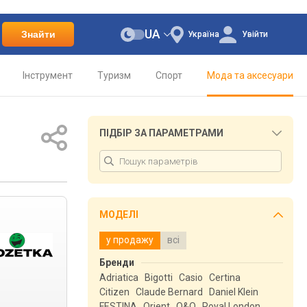
UA
Знайти
Україна
Увійти
Інструмент
Туризм
Спорт
Мода та аксесуари
ПІДБІР ЗА ПАРАМЕТРАМИ
МОДЕЛІ
у продажу
всі
Бренди
Adriatica
Bigotti
Casio
Certina
Citizen
Claude Bernard
Daniel Klein
FESTINA
Orient
Q&Q
Royal London