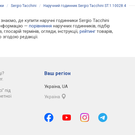
ики
/
Sergio Tacchini
/
Наручний годинник Sergio Tacchini ST.1.10028.4
 знаємо, де купити наручні годинники Sergio Tacchini
 інформацію —
порівняння
наручних годинників, підбір
 глосарій термінів, огляди, інструкції,
рейтинг
товарів,
ю згодою редакції.
Ваш регіон
і?
r.
Україна
,
UA
і" під
ретної
Україна