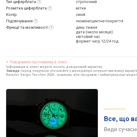
Тип
циферблата
стрілочний
Розмітка
циферблата
мітки
Колір
синій
Підсвічування
люмінесцентне покриття
Функції та
можливості
день тижня
дата (число місяця)
світовий час
формат часу 12/24 год
Повідомити про помилку в описі
Інформація в описі моделі носить довідковий характер.
Завжди
перед покупкою уточнюйте у менеджера інтернет-магазину характе
Каталог Sergio Tacchini 2026
- новинки, хіти продажів і найактуальніші моделі
Все, що в
Види сучасно