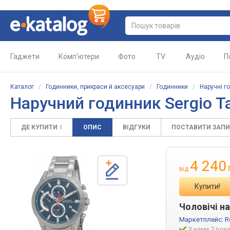
Гаджети
Комп'ютери
Фото
TV
Аудіо
П
Каталог
/
Годинники, прикраси й аксесуари
/
Годинники
/
Наручні г
Наручний годинник Sergio Ta
ДЕ КУПИТИ
ОПИС
ВІДГУКИ
ПОСТАВИТИ ЗАП
1
4 240
від
Купити!
Чоловічі на
Маркетплейс:
R
З нами 7 рокі