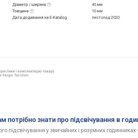
Діаметр /
ширина
45 мм
Товщина
10 мм
Дата додавання на E-Katalog
листопад 2020
ристики і комплектацію товару
 Sergio Tacchini.
ам потрібно знати про підсвічування в год
го підсвічування у звичайних і розумних годинниках