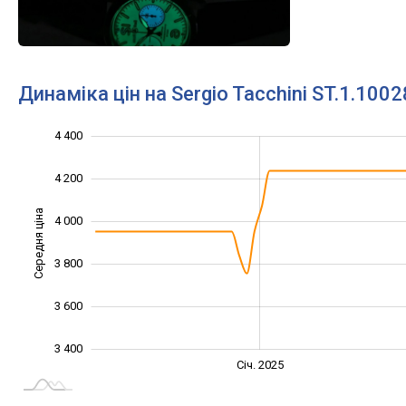
Динаміка цін на Sergio Tacchini ST.1.1002
3 300
3 500
3 700
4 600
3 200
3 000
4 400
4 200
Середня ціна
4 000
3 500
3 800
3 600
3 400
Січ. 2027
Лип.
Січ. 2025
L