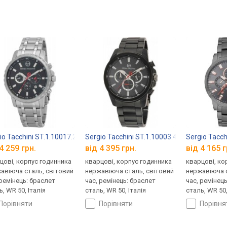
io Tacchini ST.1.10017.2
Sergio Tacchini ST.1.10003.4
Sergio Tacch
4 259 грн.
від 4 395 грн.
від 4 165 г
цові, корпус годинника
кварцові, корпус годинника
кварцові, ко
авіюча сталь, світовий
нержавіюча сталь, світовий
нержавіюча с
 ремінець: браслет
час, ремінець: браслет
час, ремінец
, WR 50, Італія
сталь, WR 50, Італія
сталь, WR 50,
порівняти
порівняти
порівн