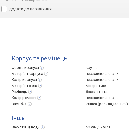
додати до порівняння
Корпус та ремінець
Форма
корпуса
кругла
Матеріал
корпуса
нержавіюча сталь
Колір
корпуса
нержавіюча сталь
Матеріал
скла
мінеральне
Ремінець
браслет сталь
Колір
ремінця
нержавіюча сталь
Застібка
кліпса (розкладається)
Інше
Захист від
води
50 WR / 5 ATM