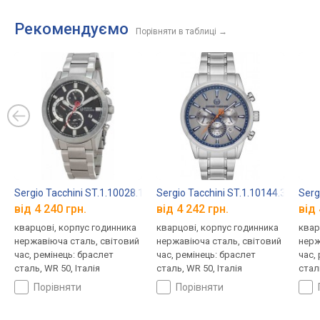
Рекомендуємо
Порівняти в таблиці
→
Sergio Tacchini ST.1.10028.1
Sergio Tacchini ST.1.10144.3
Serg
від 4 240 грн.
від 4 242 грн.
від 
кварцові, корпус годинника
кварцові, корпус годинника
квар
нержавіюча сталь, світовий
нержавіюча сталь, світовий
нерж
час, ремінець: браслет
час, ремінець: браслет
час,
сталь, WR 50, Італія
сталь, WR 50, Італія
сталь
порівняти
порівняти