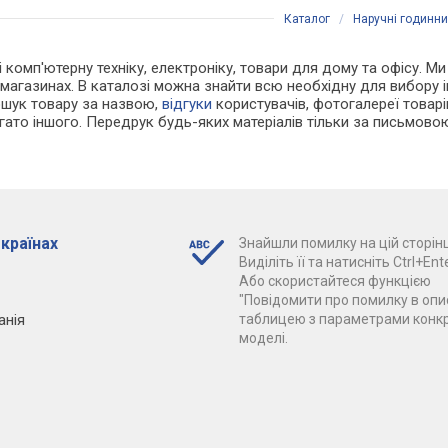
Каталог
/
Наручні годинн
і комп'ютерну техніку, електроніку, товари для дому та офісу. Ми
т-магазинах. В каталозі можна знайти всю необхідну для вибору
ошук товару за назвою,
відгуки
користувачів, фотогалереї товарів,
агато іншого. Передрук будь-яких матеріалів тільки за письмово
 країнах
Знайшли помилку на цій сторінц
Виділіть її та натисніть Ctrl+Ente
Або скористайтеся функцією
"Повідомити про помилку в опис
анія
таблицею з параметрами конк
моделі.