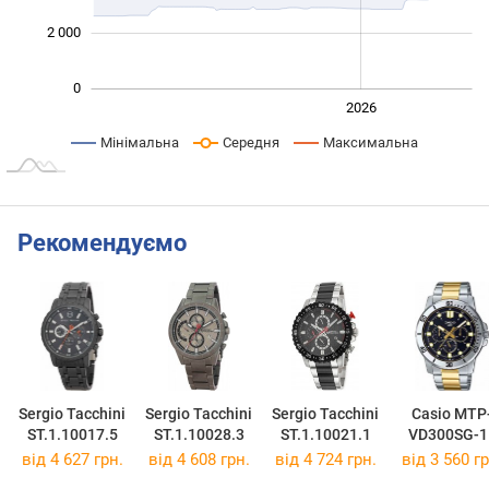
2 000
0
2024
2025
2028
2026
L
Мінімальна
Середня
Максимальна
Рекомендуємо
Sergio Tacchini
Sergio Tacchini
Sergio Tacchini
Casio MTP
ST.1.10017.5
ST.1.10028.3
ST.1.10021.1
VD300SG-1
від 4 627 грн.
від 4 608 грн.
від 4 724 грн.
від 3 560 гр