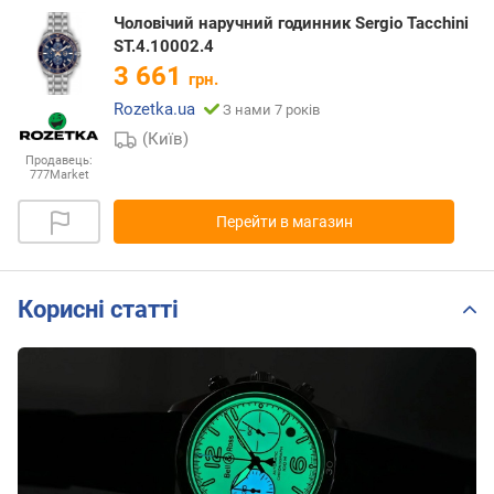
Чоловічий наручний годинник Sergio Tacchini
ST.4.10002.4
3 661
грн.
Rozetka.ua
З нами 7 років
(Київ)
Продавець:
777Market
Перейти в магазин
Корисні статті