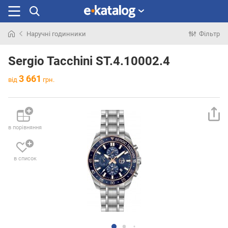
Наручні годинники
Фільтр
Шукали
раніше
Sergio Tacchini ST.4.10002.4
3 661
від
грн.
в порівняння
в список