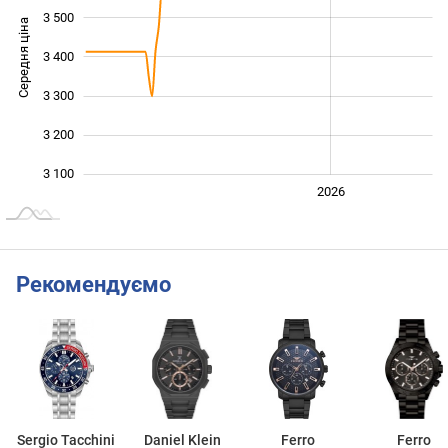
3 500
Середня ціна
3 400
3 100
3 300
3 200
3 100
2024
2025
2028
2026
L
Рекомендуємо
Sergio Tacchini
Daniel Klein
Ferro
Ferro