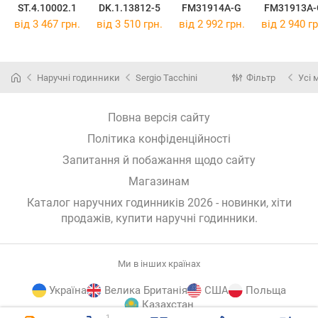
ST.4.10002.1
DK.1.13812-5
FM31914A-G
FM31913A-
від 3 467 грн.
від 3 510 грн.
від 2 992 грн.
від 2 940 гр
Наручні годинники
Sergio Tacchini
Фільтр
Усі 
Повна версія сайту
Політика конфіденційності
Запитання й побажання щодо сайту
Магазинам
Каталог наручних годинників 2026 - новинки, хіти
продажів,
купити наручні годинники
.
Ми в інших країнах
Україна
Велика Британія
США
Польща
Казахстан
1