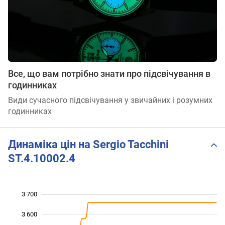
Все, що вам потрібно знати про підсвічування в
годинниках
Види сучасного підсвічування у звичайних і розумних
годинниках
Динаміка цін на Sergio Tacchini
ST.4.10002.4
3 700
 900
 000
 800
3 600