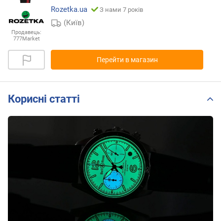
Rozetka.ua
З нами 7 років
(Київ)
Продавець:
777Market
Перейти в магазин
Корисні статті