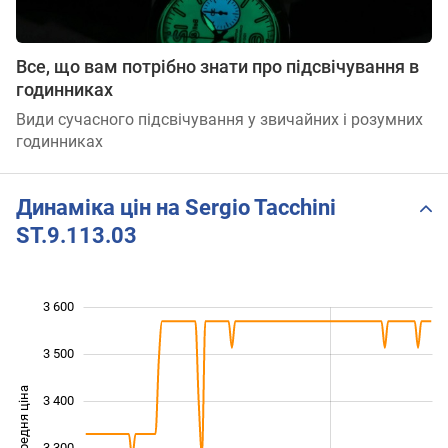
Все, що вам потрібно знати про підсвічування в
годинниках
Види сучасного підсвічування у звичайних і розумних
годинниках
Динаміка цін на Sergio Tacchini
ST.9.113.03
3 600
 900
 000
 700
3 500
Середня ціна
3 400
3 100
3 300