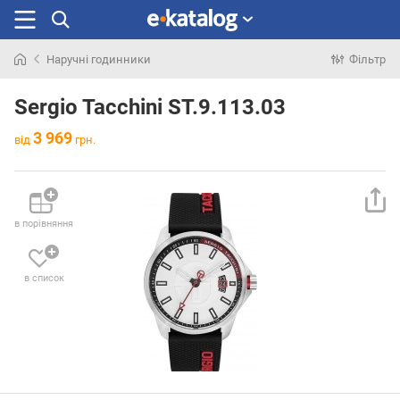
Наручні годинники
Фільтр
Шукали
раніше
Sergio Tacchini ST.9.113.03
3 969
від
грн.
в порівняння
в список