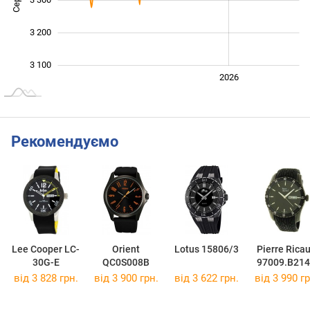
3 200
3 100
2024
2025
2028
2026
L
Рекомендуємо
Lee Cooper LC-
Orient
Lotus 15806/3
Pierre Rica
30G-E
QC0S008B
97009.B21
від 3 828 грн.
від 3 900 грн.
від 3 622 грн.
від 3 990 гр