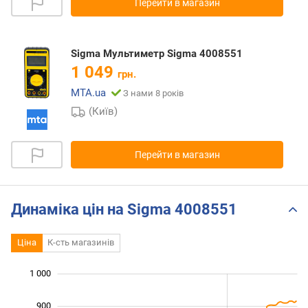
Перейти в магазин
Sigma Мультиметр Sigma 4008551
1 049
грн.
MTA.ua
З нами 8 років
(Київ)
Перейти в магазин
Динаміка цін на Sigma 4008551
Ціна
К-сть магазинів
 100
450
550
650
400
300
1 000
900