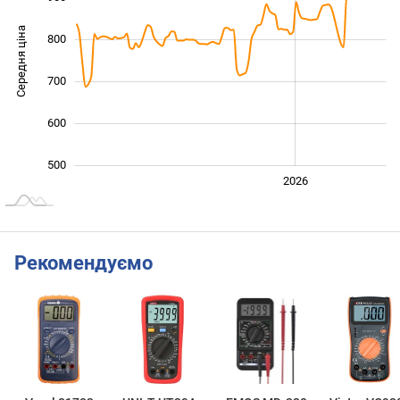
Середня ціна
800
1 000
700
600
500
2024
2025
2028
2026
L
Рекомендуємо