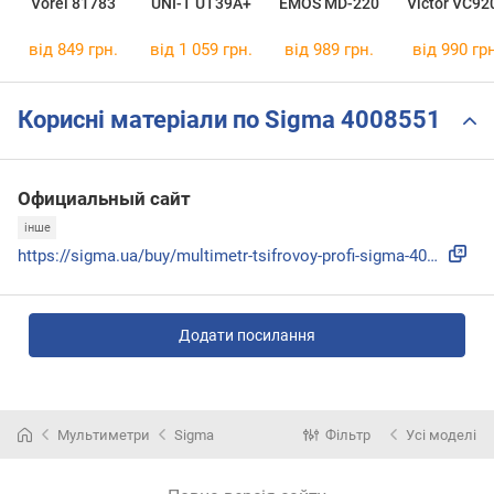
Vorel 81783
UNI-T UT39A+
EMOS MD-220
Victor VC92
від 849 грн.
від 1 059 грн.
від 989 грн.
від 990 грн
Корисні матеріали по Sigma 4008551
Официальный сайт
інше
https://sigma.ua/buy/multimetr-tsifrovoy-profi-sigma-400855...
Додати посилання
Мультиметри
Sigma
Фільтр
Усі моделі