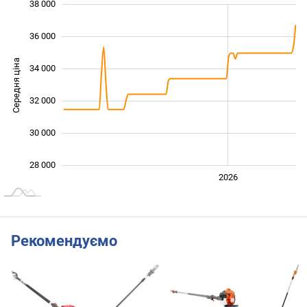
38 000
 000
 000
 000
36 000
Середня ціна
34 000
28 000
32 000
30 000
28 000
2024
2025
2028
2026
L
Рекомендуємо