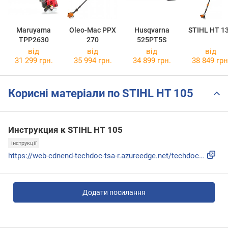
Maruyama
Oleo-Mac PPX
Husqvarna
STIHL HT 1
TPP2630
270
525PT5S
від
від
від
від
31 299 грн.
35 994 грн.
34 899 грн.
38 849 грн
Корисні матеріали по STIHL HT 105
Инструкция к STIHL HT 105
інструкції
https://web-cdnend-techdoc-tsa-r.azureedge.net/techdoc-docu...
Додати посилання