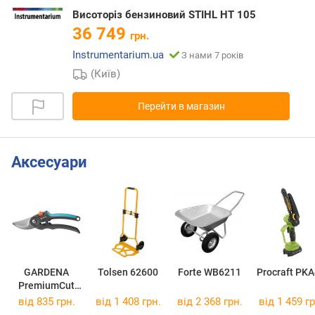
Висоторіз бензиновий STIHL HT 105
36 749
грн.
Instrumentarium.ua
З нами 7 років
(Київ)
Перейти в магазин
Аксесуари
GARDENA
Tolsen 62600
Forte WB6211
Procraft PK
PremiumCut
12242-20
від 835 грн.
від 1 408 грн.
від 2 368 грн.
від 1 459 гр