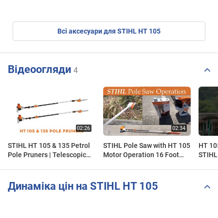
Всі аксесуари для STIHL HT 105
Відеоогляди
4
STIHL HT 105 & 135 Petrol
STIHL Pole Saw with HT 105
HT 105
Pole Pruners | Telescopic
Motor Operation 16 Foot
STIHL
Pole Pruners | STIHL GB
Extension [Stihl Pole Saw
Operating Instructions]
Динаміка цін на STIHL HT 105