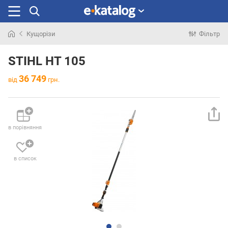
Кущорізи
Фільтр
Шукали
раніше
STIHL HT 105
36 749
від
грн.
в порівняння
в список