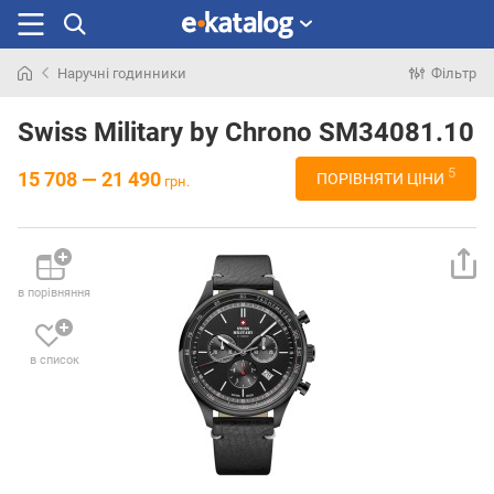
Наручні годинники
Фільтр
Шукали
раніше
Swiss Military by Chrono SM34081.10
5
15 708 — 21 490
ПОРІВНЯТИ ЦІНИ
грн.
в порівняння
в список