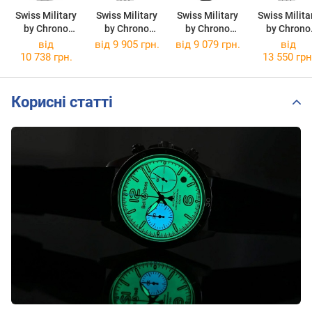
Swiss Military
Swiss Military
Swiss Military
Swiss Milita
by Chrono
by Chrono
by Chrono
by Chrono
SM30200.03
SM34104.03
SM34104.08
SM34104.0
від
від 9 905 грн.
від 9 079 грн.
від
10 738 грн.
13 550 грн
Корисні статті