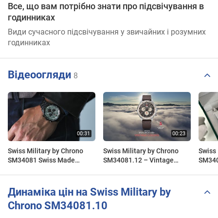
Все, що вам потрібно знати про підсвічування в
годинниках
Види сучасного підсвічування у звичайних і розумних
годинниках
Відеоогляди
8
Swiss Military by Chrono
Swiss Military by Chrono
Swiss 
SM34081 Swiss Made
SM34081.12 – Vintage
SM340
Chronograph Watch
Chronograph Watch
швейц
ремеш
отра
Динаміка цін на Swiss Military by
Chrono SM34081.10