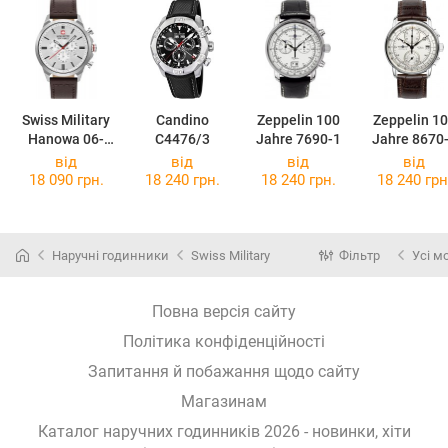
Swiss Military
Candino
Zeppelin 100
Zeppelin 1
Hanowa 06-
C4476/3
Jahre 7690-1
Jahre 8670
4332.04.001
від
від
від
від
18 090 грн.
18 240 грн.
18 240 грн.
18 240 грн
Наручні годинники
Swiss Military
Фільтр
Усі м
Повна версія сайту
Політика конфіденційності
Запитання й побажання щодо сайту
Магазинам
Каталог наручних годинників 2026 - новинки, хіти