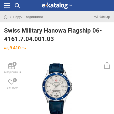
Наручні годинники
Фільтр
Шукали
раніше
Swiss Military Hanowa Flagship 06-
4161.7.04.001.03
9 410
від
грн.
в порівняння
в список