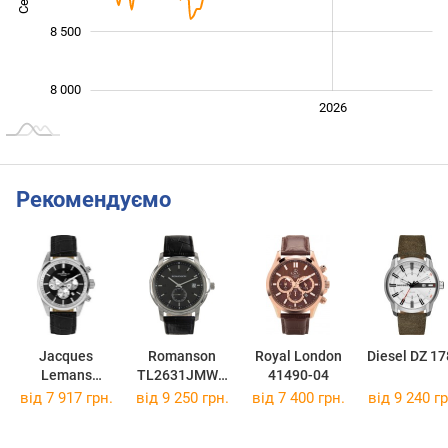
8 500
8 000
2024
2025
2028
2026
L
Рекомендуємо
Jacques
Romanson
Royal London
Diesel DZ 17
Lemans
TL2631JMWH
41490-04
Liverpool 42-
BK
від 7 917 грн.
від 9 250 грн.
від 7 400 грн.
від 9 240 гр
6.1A