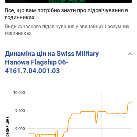
Все, що вам потрібно знати про підсвічування в
годинниках
Види сучасного підсвічування у звичайних і розумних
годинниках
Динаміка цін на Swiss Military
Hanowa Flagship 06-
4161.7.04.001.03
10 000
 500
 000
 500
9 500
Середня ціна
9 000
10 000