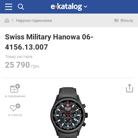
Наручні годинники
Фільтр
Шукали
раніше
Swiss Military Hanowa 06-
4156.13.007
Товар застарів
25 790
грн.
в порівняння
в список