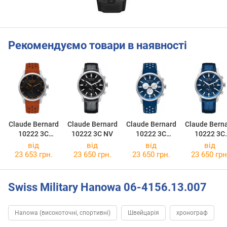
Рекомендуємо товари в наявності
Claude Bernard
Claude Bernard
Claude Bernard
Claude Bern
10222 3C
10222 3C NV
10222 3C
10222 3C
NINOO
BUARIN
BUIN1
від
від
від
від
23 653 грн.
23 650 грн.
23 650 грн.
23 650 грн
Swiss Military Hanowa 06-4156.13.007
Hanowa (високоточні, спортивні)
Швейцарія
хронограф