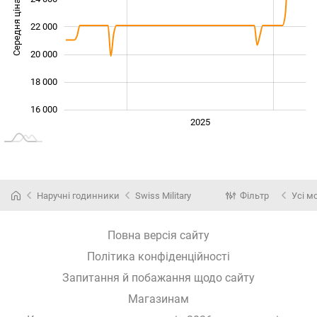
Середня ціна
22 000
16 000
20 000
18 000
16 000
2024
2026
2027
2025
L
Наручні годинники
Swiss Military
Фільтр
Усі м
Повна версія сайту
Політика конфіденційності
Запитання й побажання щодо сайту
Магазинам