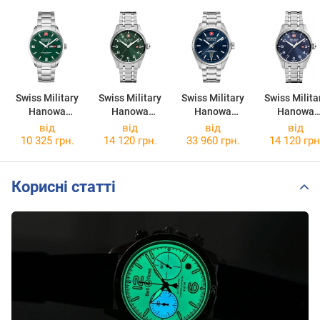
Swiss Military
Swiss Military
Swiss Military
Swiss Milita
Hanowa
Hanowa
Hanowa
Hanowa
Roadrunner
Thunderbolt
Majestic
Thunderbol
від
від
від
від
Maxed
SMWGH000080
Pioneer
SMWGH0000
10 325 грн.
14 120 грн.
33 960 грн.
14 120 грн
SMWGH000160
3
SMWGL000620
2
3
2
Корисні статті