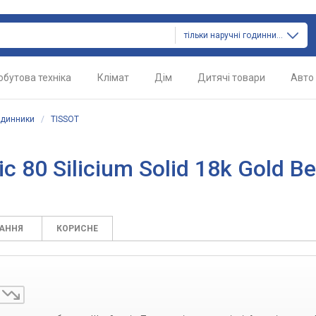
тільки наручні годинники
обутова техніка
Клімат
Дім
Дитячі товари
Авто
одинники
/
TISSOT
80 Silicium Solid 18k Gold Be
ТАННЯ
КОРИСНЕ