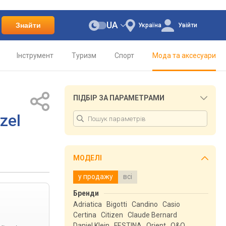
UA
Знайти
Україна
Увійти
Інструмент
Туризм
Спорт
Мода та аксесуари
ПІДБІР ЗА ПАРАМЕТРАМИ
zel
МОДЕЛІ
у продажу
всі
Бренди
Adriatica
Bigotti
Candino
Casio
Certina
Citizen
Claude Bernard
Daniel Klein
FESTINA
Orient
Q&Q