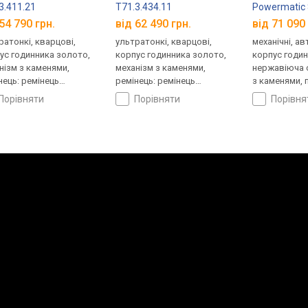
3.411.21
T71.3.434.11
Powermatic 8
Solid 18k Go
54 790 грн.
від 62 490 грн.
від 71 090 
T927.407.46
ратонкі, кварцові,
ультратонкі, кварцові,
механічні, а
ус годинника золото,
корпус годинника золото,
корпус годи
нізм з каменями,
механізм з каменями,
нержавіюча с
нець: ремінець
ремінець: ремінець
з каменями, 
яний, WR 30, Швейцарія
шкіряний, WR 30, Швейцарія
кришка, ремі
порівняти
порівняти
порівн
шкіряний, WR