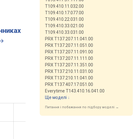
T109.410.11.032.00
T109.410.17.077.00
T109.410.22.031.00
T109.410.33.021.00
инниках
T109.410.33.031.00
PRX T137.207.11.041.00
PRX T137.207.11.051.00
PRX T137.207.11.091.00
PRX T137.207.11.111.00
PRX T137.207.11.351.00
PRX T137.210.11.031.00
PRX T137.210.11.041.00
PRX T137.407.17.051.00
Everytime T143.410.16.041.00
Ще моделі
↓
Питання і побажання по підбору моделі →