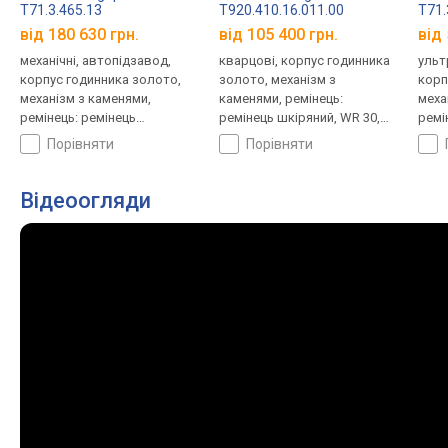
T71.3.465.13
T920.410.16.011.00
T71.
від 180 630 грн.
від 105 400 грн.
від 
механічні, автопідзавод,
кварцові, корпус годинника
ульт
корпус годинника золото,
золото, механізм з
корп
механізм з каменями,
каменями, ремінець:
меха
ремінець: ремінець
ремінець шкіряний, WR 30,
ремі
шкіряний, WR 30, Швейцарія
Швейцарія
шкір
порівняти
порівняти
Відеоогляди