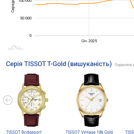
Середня ціна
100 000
100 000
50 000
0
Січ. 2027
Лип.
Січ. 2025
L
Серія TISSOT T-Gold (вишуканість)
Порівняти 
TISSOT Bridgeport
TISSOT Vintage 18k Gold
TISS