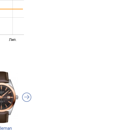
Лип.
tleman
TISSOT Carson
TISSOT Vintage