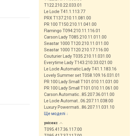
T122.210.22.033.01
Le Locle T41.1.113.77
PRX T137.210.11.081.00
PR 100 T150.210.11.041.00
Flamingo T094.210.11.116.01
Carson Lady T085.210.11.011.00
Seastar 1000 T120.210.11.011.00
Seastar 1000 T120.210.17.116.00
Couturier Lady T035.210.11.031.00
Everytime Lady T143.210.33.021.00
Le Locle Automatic Lady T41.1.183.16
Lovely Summer set T058.109.16.031.01
PR 100 Lady Small T101.010.11.031.00
PR 100 Lady Small T101.010.11.061.00
Carson Automatic…85.207.36.011.00
Le Locle Automat…06.207.11.038.00
Luxury Powermati…86.207.11.031.10
Ще моделі
↓
унісекс
T095.417.36.117.00
T095.417.37.117.00