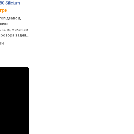
0 Silicium
T71.3.444.13
Chronograph 18K Go
ld Bezel
T920.417.16.031.00
грн.
від 86 010 грн.
від 128 270 грн.
.291.00
втопідзавод,
механічні, автопідзавод,
кварцові, корпус го
нника
корпус годинника золото,
золото, механізм з
таль, механізм
механізм з каменями,
каменями, ремінець:
прозора задня
ремінець: ремінець
ремінець шкіряний, W
нець: ремінець
шкіряний, WR 30, Швейцарія
Швейцарія
яти
порівняти
порівняти
 50, Швейцарія