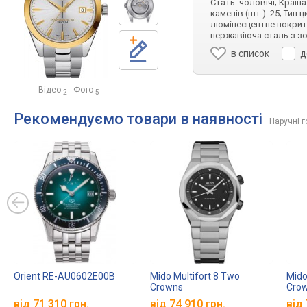
Стать: чоловічі; Країн
каменів (шт.): 25; Тип
люмінесцентне покритт
нержавіюча сталь з з
в список
д
Відео
Фото
2
5
Рекомендуємо товари в наявності
Наручні 
Orient RE-AU0602E00B
Mido Multifort 8 Two
Mido
Crowns
Cro
M047.507.11.051.00
M047
від 71 310 грн.
від 74 910 грн.
від 