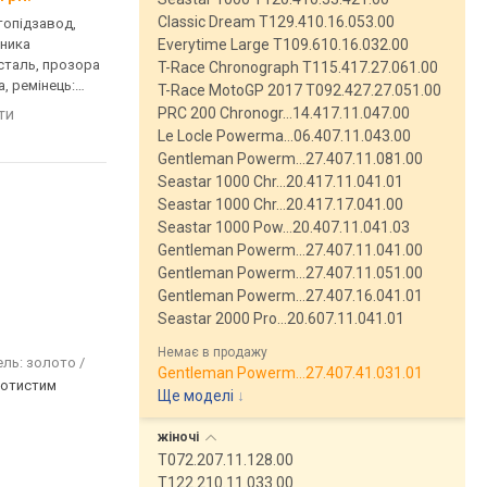
Classic Dream T129.410.16.053.00
втопідзавод,
механічні, автопідзавод,
механічні, автопідза
нника
корпус годинника
корпус годинника
Everytime Large T109.610.16.032.00
сталь, прозора
нержавіюча сталь, прозора
нержавіюча сталь, м
T-Race Chronograph T115.417.27.061.00
, ремінець:
задня кришка, ремінець:
з каменями, прозора
T-Race MotoGP 2017 T092.427.27.051.00
ь, WR 100,
браслет сталь, WR 100,
кришка, ремінець: б
PRC 200 Chronogr…14.417.11.047.00
яти
порівняти
порівняти
Швейцарія
сталь, WR 100, Швейц
Le Locle Powerma…06.407.11.043.00
Gentleman Powerm…27.407.11.081.00
Seastar 1000 Chr…20.417.11.041.01
Seastar 1000 Chr…20.417.17.041.00
Seastar 1000 Pow…20.407.11.041.03
Gentleman Powerm…27.407.11.041.00
Gentleman Powerm…27.407.11.051.00
Gentleman Powerm…27.407.16.041.01
Seastar 2000 Pro…20.607.11.041.01
Немає в продажу
ель: золото /
Gentleman Powerm…27.407.41.031.01
лотистим
Ще моделі
↓
жіночі
T072.207.11.128.00
T122.210.11.033.00