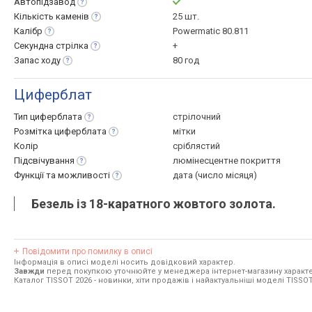
Автопідзавод
Кількість
каменів
25 шт.
Калібр
Powermatic 80.811
Секундна
стрілка
+
Запас
ходу
80 год
Циферблат
Тип
циферблата
стрілочний
Розмітка
циферблата
мітки
Колір
сріблястий
Підсвічування
люмінесцентне покриття
Функції та
можливості
дата (число місяця)
Безель із 18-каратного жовтого золота.
Повідомити про помилку в описі
Інформація в описі моделі носить довідковий характер.
Завжди
перед покупкою уточнюйте у менеджера інтернет-магазину характе
Каталог TISSOT 2026
- новинки, хіти продажів і найактуальніші моделі TISSOT