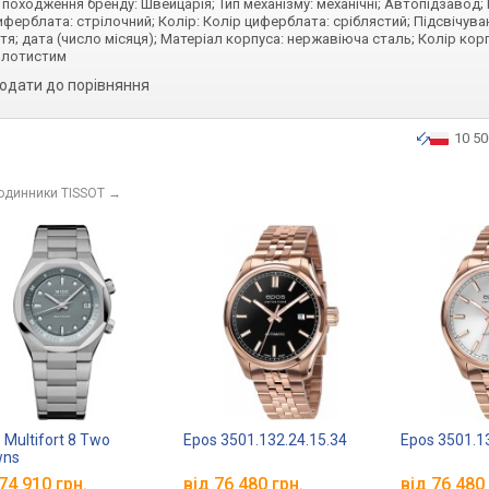
а походження бренду: Швейцарія; Тип механізму: механічні; Автопідзавод; 
 циферблата: стрілочний; Колір: Колір циферблата: сріблястий; Підсвічува
я; дата (число місяця); Матеріал корпуса: нержавіюча сталь; Колір кор
олотистим
одати до порівняння
10 50
годинники TISSOT
→
 Multifort 8 Two
Epos 3501.132.24.15.34
Epos 3501.1
wns
.507.11.081.00
74 910 грн.
від 76 480 грн.
від 76 480 