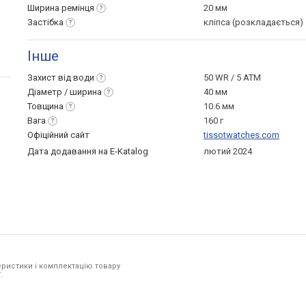
Ширина
ремінця
20 мм
Застібка
кліпса (розкладається)
Інше
Захист від
води
50 WR / 5 ATM
Діаметр /
ширина
40 мм
Товщина
10.6 мм
Вага
160 г
Офіційний сайт
tissotwatches.com
Дата додавання на E-Katalog
лютий 2024
ристики і комплектацію товару
.