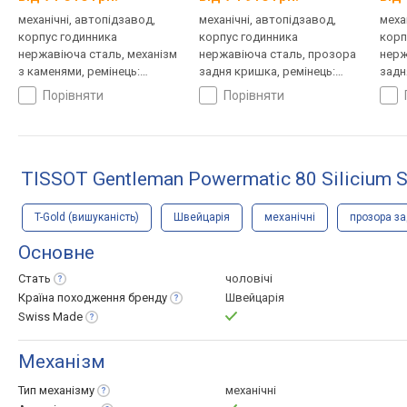
механічні, автопідзавод,
механічні, автопідзавод,
меха
корпус годинника
корпус годинника
корп
нержавіюча сталь, механізм
нержавіюча сталь, прозора
нерж
з каменями, ремінець:
задня кришка, ремінець:
задн
браслет сталь, WR 200,
браслет сталь, Швейцарія
брас
порівняти
порівняти
Японія
TISSOT Gentleman Powermatic 80 Silicium S
T-Gold (вишуканість)
Швейцарія
механічні
прозора з
Основне
Стать
чоловічі
Країна походження
бренду
Швейцарія
Swiss
Made
Механізм
Тип
механізму
механічні