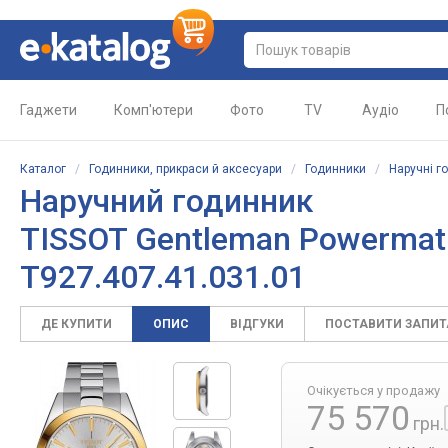
Гаджети
Комп'ютери
Фото
TV
Аудіо
П
Каталог
/
Годинники, прикраси й аксесуари
/
Годинники
/
Наручні г
Наручний годинник
TISSOT Gentleman Powermatic 
T927.407.41.031.01
ДЕ КУПИТИ
ОПИС
ВІДГУКИ
ПОСТАВИТИ ЗАПИ
Очікується у продажу
75 570
грн.