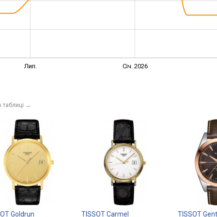
Лип.
Січ. 2026
в таблиці
→
OT Goldrun
TISSOT Carmel
TISSOT Gen