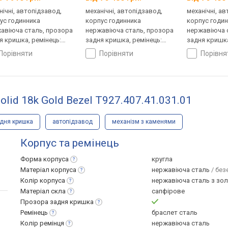
нічні, автопідзавод,
механічні, автопідзавод,
механічні, а
ус годинника
корпус годинника
корпус годи
авіюча сталь, прозора
нержавіюча сталь, прозора
нержавіюча 
я кришка, ремінець:
задня кришка, ремінець:
задня кришка
лет сталь, Швейцарія
браслет сталь, WR 100,
браслет стал
порівняти
порівняти
порівн
Швейцарія
Швейцарія
olid 18k Gold Bezel T927.407.41.031.01
адня кришка
автопідзавод
механізм з каменями
Корпус та ремінець
Форма
корпуса
кругла
Матеріал
корпуса
нержавіюча сталь
/ без
Колір
корпуса
нержавіюча сталь з зо
Матеріал
скла
сапфірове
Прозора задня
кришка
Ремінець
браслет сталь
Колір
ремінця
нержавіюча сталь