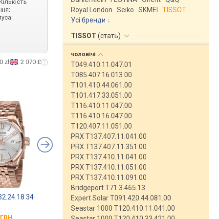
Кількість
Royal London
Seiko
SKMEI
TISSOT
ння:
пуса:
Усі бренди
TISSOT
(
стать
)
чоловічі
0 zł
2 070 £
T049.410.11.047.01
T085.407.16.013.00
T101.410.44.061.00
T101.417.33.051.00
T116.410.11.047.00
T116.410.16.047.00
T120.407.11.051.00
PRX T137.407.11.041.00
PRX T137.407.11.351.00
PRX T137.410.11.041.00
PRX T137.410.11.051.00
PRX T137.410.11.091.00
Bridgeport T71.3.465.13
32.24.18.34
Epos 3501.132.34.15.44
Epos 3501.132.34.16
Expert Solar T091.420.44.081.00
Seastar 1000 T120.410.11.041.00
грн.
від 76 480 грн.
від 76 480 грн.
Seastar 1000 T120.410.33.421.00