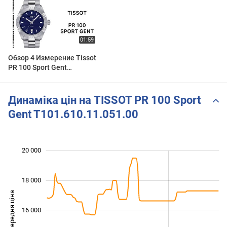
Обзор 4 Измерение Tissot
PR 100 Sport Gent
T101.610.11.041.00
Динаміка цін на TISSOT PR 100 Sport
Gent T101.610.11.051.00
 000
 000
 000
 000
 000
 000
20 000
18 000
Середня ціна
16 000
13 000