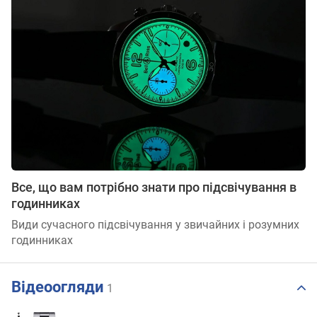
Все, що вам потрібно знати про підсвічування в
годинниках
Види сучасного підсвічування у звичайних і розумних
годинниках
Відеоогляди
1