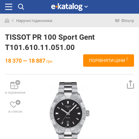
Наручні годинники
Фільтр
Шукали
раніше
TISSOT PR 100 Sport Gent
T101.610.11.051.00
2
18 370 — 18 887
ПОРІВНЯТИ ЦІНИ
грн.
в порівняння
в список