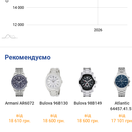
14 000
12 000
2024
2025
2028
2026
L
Рекомендуємо
Armani AR6072
Bulova 96B130
Bulova 98B149
Atlantic
64457.41.5
від
від
від
від
18 610 грн.
18 600 грн.
18 600 грн.
17 101 грн