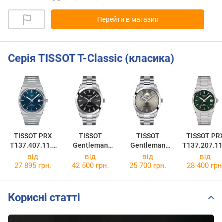
Перейти в магазин
Серія TISSOT T-Classic (класика)
TISSOT PRX
TISSOT
TISSOT
TISSOT PR
T137.407.11.0
Gentleman
Gentleman
T137.207.11
41.00
Powermatic 80
Powermatic 80
91.00
від
від
від
від
Silicium
T127.407.11.0
27 895 грн.
42 500 грн.
25 700 грн.
28 400 грн
T127.407.11.0
81.00
51.00
Корисні статті