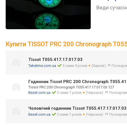
Види сучасно
Купити TISSOT PRC 200 Chronograph T055
Tissot T055.417.17.017.03
Taketime.com.ua
З нами 9 років
(Харків)
Поскарж
Годинник Tissot PRC 200 Chronograph T055.41
Tissot PRC 200 Chronograph T055.417.17.017.03 127
Bezel.com.ua
З нами 7 років
(Черкаси)
Поскаржи
Чоловічий годинник Tissot T055.417.17.017.03
Bezel.com.ua
З нами 7 років
(Черкаси)
Поскаржи