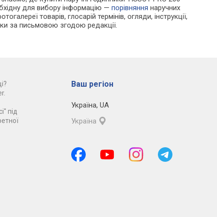
обхідну для вибору інформацію —
порівняння
наручних
тогалереї товарів, глосарій термінів, огляди, інструкції,
льки за письмовою згодою редакції.
Ваш регіон
і?
r.
Україна
,
UA
і" під
ретної
Україна