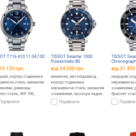
OT T116.410.11.047.00
TISSOT Seastar 1000
TISSOT Seas
Powermatic 80
Chronograp
T120.407.11.041.03
T120.417.11
13 120 грн.
від 34 550 грн.
від 21 470 
цові, корпус годинника
механічні, автопідзавод,
кварцові, ко
авіюча сталь, механізм
корпус годинника
нержавіюча с
менями, ремінець:
нержавіюча сталь, механізм
з каменями, 
лет сталь, WR 100,
з каменями, прозора задня
браслет стал
царія
кришка, ремінець: браслет
Швейцарія
порівняти
порівняти
порівн
сталь, WR 300, Швейцарія