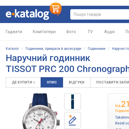
Гаджети
Комп'ютери
Фото
TV
Аудіо
П
Каталог
/
Годинники, прикраси й аксесуари
/
Годинники
/
Наручні г
Наручний годинник
TISSOT PRC 200 Chronograph
ДЕ КУПИТИ
ОПИС
ВІДГУКИ
ПОСТАВИТИ ЗАП
3
2
від
Порівнят
Taketim
Bezel.c