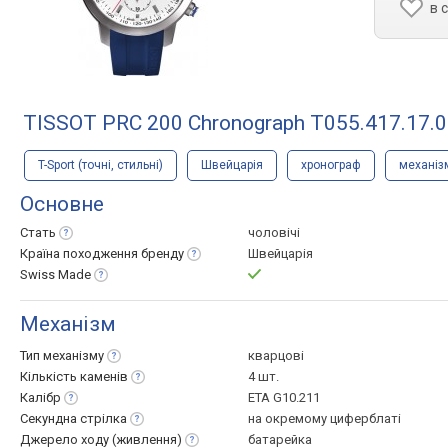
в 
TISSOT PRC 200 Chronograph T055.417.17.0
T-Sport (точні, стильні)
Швейцарія
хронограф
механіз
Основне
Стать
чоловічі
Країна походження
бренду
Швейцарія
Swiss
Made
Механізм
Тип
механізму
кварцові
Кількість
каменів
4 шт.
Калібр
ETA G10.211
Секундна
стрілка
на окремому циферблаті
Джерело ходу
(живлення)
батарейка