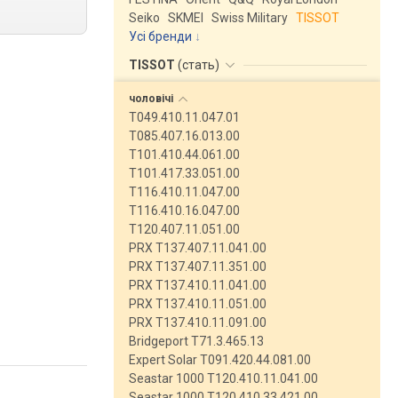
Seiko
SKMEI
Swiss Military
TISSOT
Усі бренди
TISSOT
(
стать
)
чоловічі
T049.410.11.047.01
T085.407.16.013.00
T101.410.44.061.00
T101.417.33.051.00
T116.410.11.047.00
T116.410.16.047.00
T120.407.11.051.00
PRX T137.407.11.041.00
PRX T137.407.11.351.00
PRX T137.410.11.041.00
PRX T137.410.11.051.00
PRX T137.410.11.091.00
Bridgeport T71.3.465.13
Expert Solar T091.420.44.081.00
Seastar 1000 T120.410.11.041.00
Seastar 1000 T120.410.33.421.00