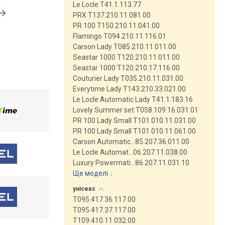
Le Locle T41.1.113.77
PRX T137.210.11.081.00
PR 100 T150.210.11.041.00
Flamingo T094.210.11.116.01
Carson Lady T085.210.11.011.00
Seastar 1000 T120.210.11.011.00
Seastar 1000 T120.210.17.116.00
Couturier Lady T035.210.11.031.00
Everytime Lady T143.210.33.021.00
Le Locle Automatic Lady T41.1.183.16
Lovely Summer set T058.109.16.031.01
PR 100 Lady Small T101.010.11.031.00
PR 100 Lady Small T101.010.11.061.00
Carson Automatic…85.207.36.011.00
Le Locle Automat…06.207.11.038.00
Luxury Powermati…86.207.11.031.10
Ще моделі
↓
унісекс
T095.417.36.117.00
T095.417.37.117.00
T109.410.11.032.00