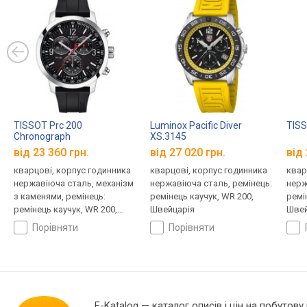
TISSOT Prc 200
Luminox Pacific Diver
TISS
Chronograph
XS.3145
T114.417.17.057.00
від 23 360 грн.
від 27 020 грн.
від 
кварцові, корпус годинника
кварцові, корпус годинника
квар
нержавіюча сталь, механізм
нержавіюча сталь, ремінець:
нерж
з каменями, ремінець:
ремінець каучук, WR 200,
ремі
ремінець каучук, WR 200,
Швейцарія
Швей
Швейцарія
порівняти
порівняти
E-Katalog
— каталог описів і цін на побутову