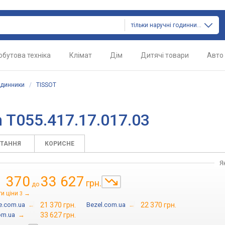
тільки наручні годинники
обутова техніка
Клімат
Дім
Дитячі товари
Авто
одинники
/
TISSOT
 T055.417.17.017.03
ИТАННЯ
КОРИСНЕ
Я
1 370
33 627
грн.
до
и ціни
→
3
e.com.ua
→
21 370 грн.
Bezel.com.ua
→
22 370 грн.
om.ua
→
33 627 грн.