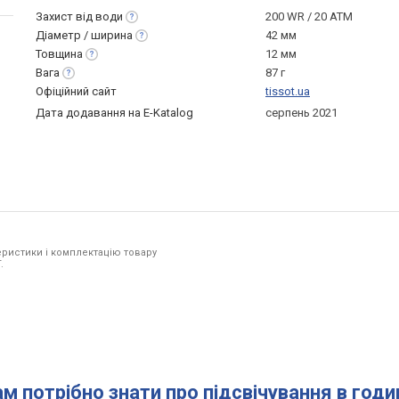
Захист від
води
200 WR / 20 ATM
Діаметр /
ширина
42 мм
Товщина
12 мм
Вага
87 г
Офіційний сайт
tissot.ua
Дата додавання на E-Katalog
серпень 2021
ристики і комплектацію товару
.
ам потрібно знати про підсвічування в год