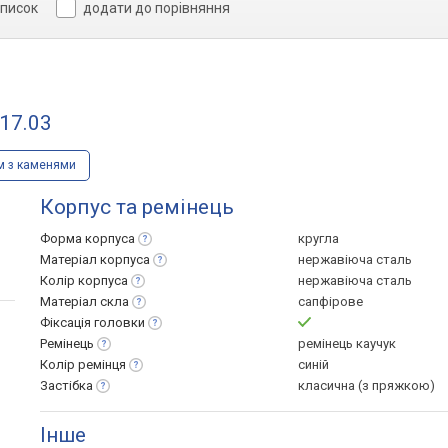
список
додати до порівняння
17.03
м з каменями
Корпус та ремінець
Форма
корпуса
кругла
Матеріал
корпуса
нержавіюча сталь
Колір
корпуса
нержавіюча сталь
Матеріал
скла
сапфірове
Фіксація
головки
Ремінець
ремінець каучук
Колір
ремінця
синій
Застібка
класична (з пряжкою)
Інше