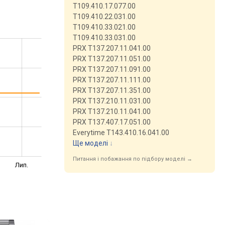
T109.410.17.077.00
T109.410.22.031.00
T109.410.33.021.00
T109.410.33.031.00
PRX T137.207.11.041.00
PRX T137.207.11.051.00
PRX T137.207.11.091.00
PRX T137.207.11.111.00
PRX T137.207.11.351.00
PRX T137.210.11.031.00
PRX T137.210.11.041.00
PRX T137.407.17.051.00
Everytime T143.410.16.041.00
Ще моделі
↓
Питання і побажання по підбору моделі →
Лип.