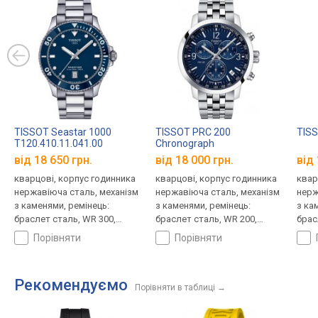
TISSOT Seastar 1000
TISSOT PRC 200
TISS
T120.410.11.041.00
Chronograph
T114.417.11.047.00
від 18 650 грн.
від 18 000 грн.
від 
кварцові, корпус годинника
кварцові, корпус годинника
квар
нержавіюча сталь, механізм
нержавіюча сталь, механізм
нерж
з каменями, ремінець:
з каменями, ремінець:
з ка
браслет сталь, WR 300,
браслет сталь, WR 200,
брас
Швейцарія
Швейцарія
Швей
порівняти
порівняти
Рекомендуємо
Порівняти в таблиці
→