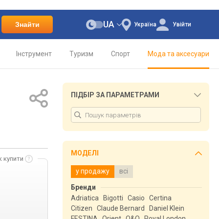
UA
Знайти
Україна
Увійти
Інструмент
Туризм
Спорт
Мода та аксесуари
ПІДБІР ЗА ПАРАМЕТРАМИ
МОДЕЛІ
к купити
у продажу
всі
Бренди
Adriatica
Bigotti
Casio
Certina
Citizen
Claude Bernard
Daniel Klein
FESTINA
Orient
Q&Q
Royal London