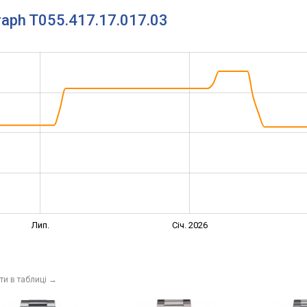
raph T055.417.17.017.03
Лип.
Січ. 2026
ти в таблиці
→