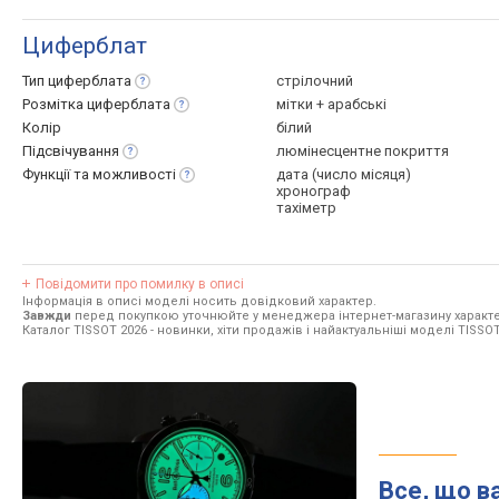
Циферблат
Тип
циферблата
стрілочний
Розмітка
циферблата
мітки + арабські
Колір
білий
Підсвічування
люмінесцентне покриття
Функції та
можливості
дата (число місяця)
хронограф
тахіметр
Повідомити про помилку в описі
Інформація в описі моделі носить довідковий характер.
Завжди
перед покупкою уточнюйте у менеджера інтернет-магазину характе
Каталог TISSOT 2026
- новинки, хіти продажів і найактуальніші моделі TISSOT
Все, що в