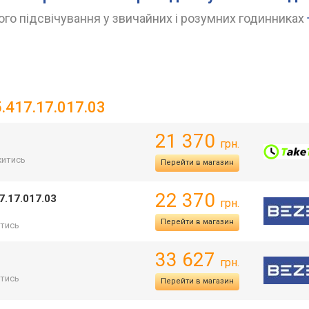
го підсвічування у звичайних і розумних годинниках
.417.17.017.03
21 370
грн.
итись
Перейти в магазин
22 370
7.17.017.03
грн.
Перейти в магазин
тись
33 627
грн.
тись
Перейти в магазин