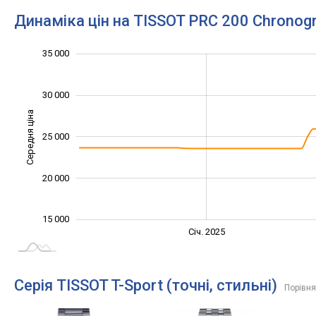
Динаміка цін на TISSOT PRC 200 Chronog
14 000
16 000
18 000
22 000
40 000
10 000
5 000
35 000
30 000
Середня ціна
18 000
25 000
20 000
15 000
Січ. 2027
Лип.
Січ. 2025
L
Серія TISSOT T-Sport (точні, стильні)
Порівня