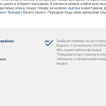
ою ціною в інтернет-магазинах. В каталозі можна знайти всю не
 детальні
описи
, пошук товару за назвою,
відгуки
користувачів, фо
алог брендів
і багато іншого. Передрук будь-яких матеріалів ті
 країнах
Знайшли помилку на цій сторінц
Виділіть її та натисніть Ctrl+Ente
Або скористайтеся функцією
"Повідомити про помилку в опис
анія
таблицею з параметрами конк
моделі.