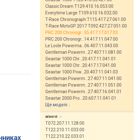
Classic Dream T129.410.16.053.00
Everytime Large T109.610.16.032.00
T-Race Chronograph T115.417.27.061.00
T-Race MotoGP 2017 T092.427.27.051.00
PRC 200 Chronogr…55.417.17.017.03
PRC 200 Chronogr…14.417.11.047.00
Le Locle Powerma…06.407.11.043.00
Gentleman Powerm…27.407.11.081.00
Seastar 1000 Chr…20.417.11.041.01
Seastar 1000 Chr…20.417.17.041.00
Seastar 1000 Pow…20.407.11.041.03
Gentleman Powerm…27.407.11.041.00
Gentleman Powerm…27.407.11.051.00
Gentleman Powerm…27.407.16.041.01
Seastar 2000 Pro…20.607.11.041.01
Ще моделі
↓
жіночі
T072.207.11.128.00
T122.210.11.033.00
инниках
T122.210.22.033.01