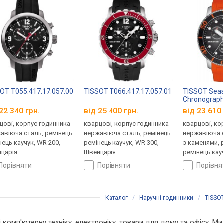
OT T055.417.17.057.00
TISSOT T066.417.17.057.01
TISSOT Seas
Chronograp
T120.417.17
22 340 грн.
від 25 400 грн.
від 23 610 
цові, корпус годинника
кварцові, корпус годинника
кварцові, ко
авіюча сталь, ремінець:
нержавіюча сталь, ремінець:
нержавіюча с
нець каучук, WR 200,
ремінець каучук, WR 300,
з каменями, 
царія
Швейцарія
ремінець кау
Швейцарія
порівняти
порівняти
порівн
Каталог
/
Наручні годинники
/
TISSO
 і комп'ютерну техніку, електроніку, товари для дому та офісу. 