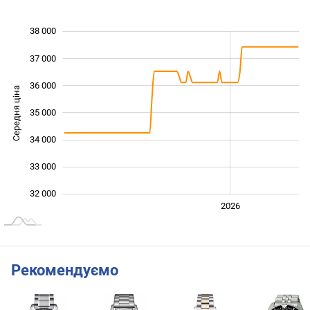
38 000
 000
 000
 000
37 000
36 000
Середня ціна
35 000
32 000
34 000
33 000
32 000
2024
2025
2028
2026
L
Рекомендуємо