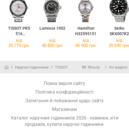
TISSOT PRS
Luminox 1902
Hamilton
Seiko
516
H32595151
SKX007K2
Powermatic 80
від
від
від
від
T100.430.11.0
39 770 грн.
40 800 грн.
40 900 грн.
39 690 грн
31.00
Наручні годинники
TISSOT
Фільтр
Усі моделі
Повна версія сайту
Політика конфіденційності
Запитання й побажання щодо сайту
Магазинам
Каталог наручних годинників 2026 - новинки, хіти
продажів,
купити наручні годинники
.