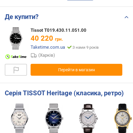
Де купити?
Tissot T019.430.11.051.00
40 220
грн.
Taketime.com.ua
З нами 9 років
(Харків)
Перейти в магазин
Серія TISSOT Heritage (класика, ретро)