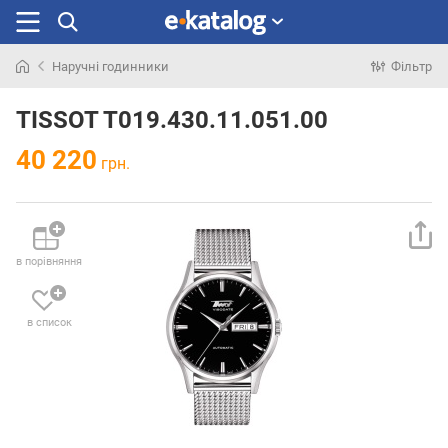
Наручні годинники
Фільтр
Шукали
раніше
TISSOT T019.430.11.051.00
40 220
грн.
в порівняння
в список