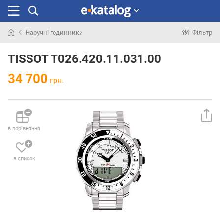
Наручні годинники
Фільтр
Шукали
раніше
TISSOT T026.420.11.031.00
34 700
грн.
в порівняння
в список