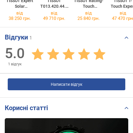
TISSOT Expert
TISSOT
TISSOT Racing-
TISSOT T-
Solar
T013.420.44.0
Touch
Touch Expe
T091.420.44.0
57.00
T002.520.17.0
Solar Tony
від
від
від
від
81.00
51.01
Parker
38 250 грн.
49 710 грн.
25 840 грн.
47 470 грн
T091.420.46
61.00
Відгуки
1
5.0
1
відгук
Написати відгук
Корисні статті