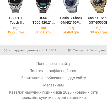
TISSOT T-
TISSOT
Casio G-Shock
Casio G-Sho
Touch II
T056.420.21.0
GM-B2100PC-
GST-B500G
Stainless Steel
51.00
1A
9A
від
від
від
від
T047.420.11.0
35 290 грн.
31 990 грн.
34 460 грн.
30 450 грн
51.00
Наручні годинники
TISSOT
Фільтр
Усі моделі
Повна версія сайту
Політика конфіденційності
Запитання й побажання щодо сайту
Магазинам
Каталог наручних годинників 2026 - новинки, хіти
продажів,
купити наручні годинники
.