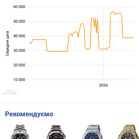
60 000
 000
 000
0
50 000
Середня ціна
40 000
10 000
30 000
20 000
10 000
2024
2025
2028
2026
L
Рекомендуємо