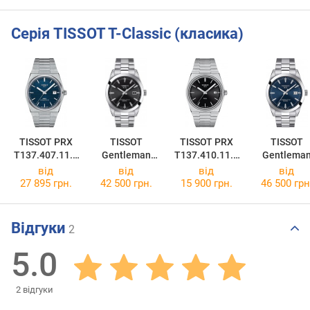
Серія TISSOT T-Classic (класика)
TISSOT PRX
TISSOT
TISSOT PRX
TISSOT
T137.407.11.0
Gentleman
T137.410.11.0
Gentlema
41.00
Powermatic 80
51.00
Powermatic 
від
від
від
від
Silicium
Silicium
27 895 грн.
42 500 грн.
15 900 грн.
46 500 грн
T127.407.11.0
T127.407.11
51.00
41.00
Відгуки
2
5.0
2
відгуки