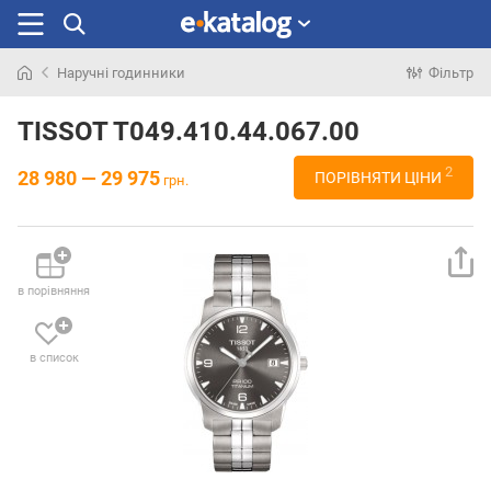
Наручні годинники
Фільтр
Шукали
раніше
TISSOT T049.410.44.067.00
2
28 980 — 29 975
ПОРІВНЯТИ ЦІНИ
грн.
в порівняння
в список