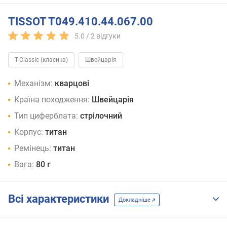
TISSOT T049.410.44.067.00
5.0 /
2
відгуки
T-Classic (класика)
Швейцарія
Механізм:
кварцові
Країна походження:
Швейцарія
Тип циферблата:
стрілочний
Корпус:
титан
Ремінець:
титан
Вага:
80 г
Всі характеристики
Докладніше