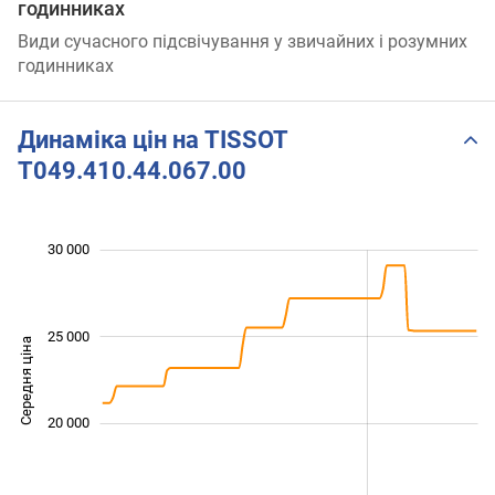
годинниках
Види сучасного підсвічування у звичайних і розумних
годинниках
Динаміка цін на TISSOT
T049.410.44.067.00
 000
 000
 000
 000
 000
 000
 000
30 000
25 000
Середня ціна
16 000
20 000