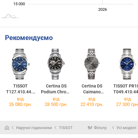
15 000
2024
2025
2028
2026
L
Рекомендуємо
TISSOT
Certina DS
Certina DS
TISSOT PR1
T127.410.44.0
Podium Chrono
Caimano
T049.410.44
41.00
C034.455.44.0
C035.410.44.0
41.00
від
від
від
від
87.00
87.00
26 080 грн.
28 500 грн.
22 410 грн.
27 300 грн
Наручні годинники
TISSOT
Фільтр
Усі моделі