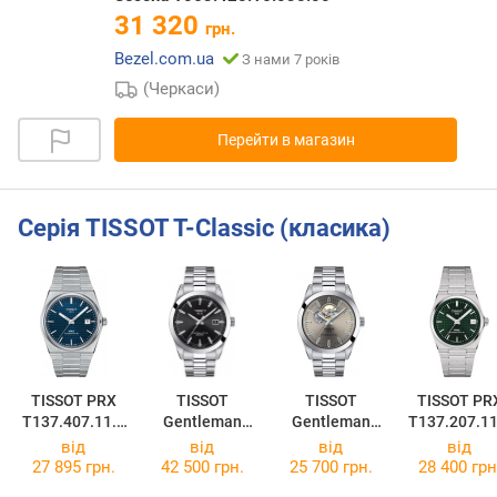
31 320
грн.
Bezel.com.ua
З нами 7 років
(Черкаси)
Перейти в магазин
Серія TISSOT T-Classic (класика)
TISSOT PRX
TISSOT
TISSOT
TISSOT PR
T137.407.11.0
Gentleman
Gentleman
T137.207.11
41.00
Powermatic 80
Powermatic 80
91.00
від
від
від
від
Silicium
T127.407.11.0
27 895 грн.
42 500 грн.
25 700 грн.
28 400 грн
T127.407.11.0
81.00