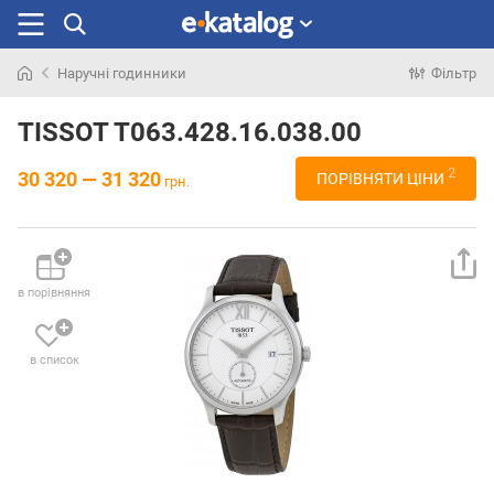
Наручні годинники
Фільтр
Шукали
раніше
TISSOT T063.428.16.038.00
2
30 320 — 31 320
ПОРІВНЯТИ ЦІНИ
грн.
в порівняння
в список