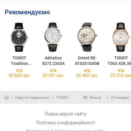
Рекомендуємо
TISSOT
Adriatica
Orient RE-
TISSOT
Tradition
8272.2263A
AT0201G00B
T063.428.36
Powermatic 80
38.00
від
від
від
від
Open Heart
30 820 грн.
29 551 грн.
26 460 грн.
32 310 грн
T063.907.16.0
58.00
Наручні годинники
TISSOT
Фільтр
Усі моделі
Повна версія сайту
Політика конфіденційності