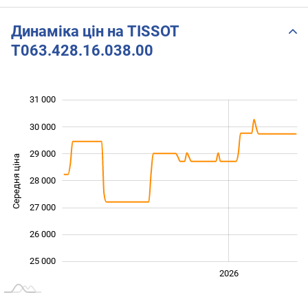
Динаміка цін на TISSOT
T063.428.16.038.00
31 000
 000
 000
 000
30 000
29 000
Середня ціна
28 000
25 000
27 000
26 000
25 000
2024
2025
2028
2026
L