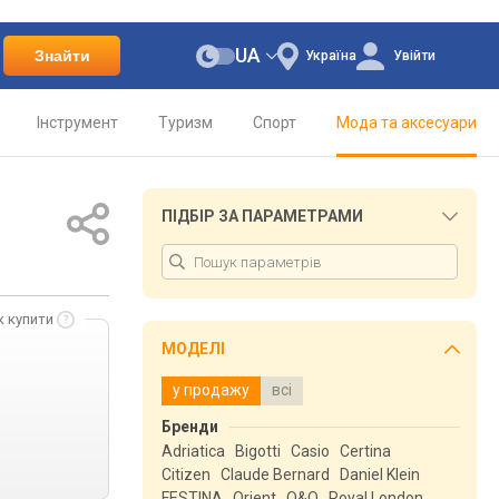
UA
Знайти
Україна
Увійти
Інструмент
Туризм
Спорт
Мода та аксесуари
ПІДБІР ЗА ПАРАМЕТРАМИ
к купити
МОДЕЛІ
у продажу
всі
Бренди
Adriatica
Bigotti
Casio
Certina
Citizen
Claude Bernard
Daniel Klein
FESTINA
Orient
Q&Q
Royal London