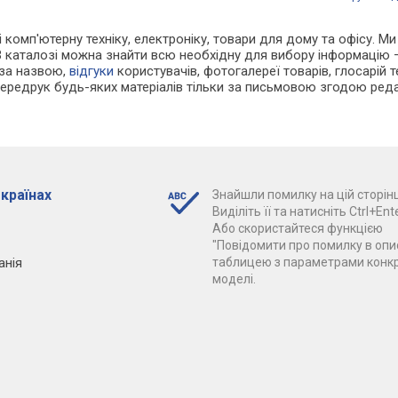
 і комп'ютерну техніку, електроніку, товари для дому та офісу. М
В каталозі можна знайти всю необхідну для вибору інформацію
 за назвою,
відгуки
користувачів, фотогалереї товарів, глосарій те
Передрук будь-яких матеріалів тільки за письмовою згодою реда
 країнах
Знайшли помилку на цій сторінц
Виділіть її та натисніть Ctrl+Ente
Або скористайтеся функцією
"Повідомити про помилку в опис
анія
таблицею з параметрами конк
моделі.