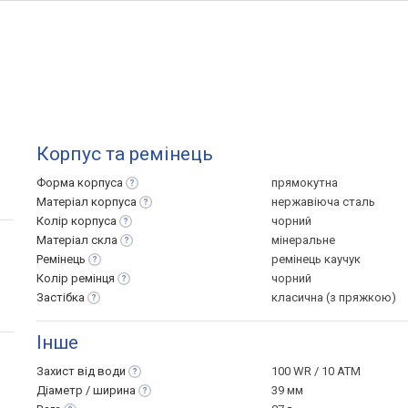
Корпус та ремінець
Форма
корпуса
прямокутна
Матеріал
корпуса
нержавіюча сталь
Колір
корпуса
чорний
Матеріал
скла
мінеральне
Ремінець
ремінець каучук
Колір
ремінця
чорний
Застібка
класична (з пряжкою)
Інше
Захист від
води
100 WR / 10 ATM
Діаметр /
ширина
39 мм