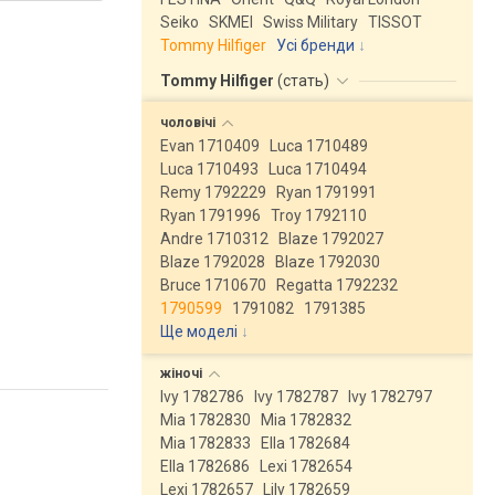
Seiko
SKMEI
Swiss Military
TISSOT
Tommy Hilfiger
Усі бренди
Tommy Hilfiger
(
стать
)
чоловічі
Evan 1710409
Luca 1710489
Luca 1710493
Luca 1710494
Remy 1792229
Ryan 1791991
Ryan 1791996
Troy 1792110
Andre 1710312
Blaze 1792027
Blaze 1792028
Blaze 1792030
Bruce 1710670
Regatta 1792232
1790599
1791082
1791385
Ще моделі
↓
жіночі
Ivy 1782786
Ivy 1782787
Ivy 1782797
Mia 1782830
Mia 1782832
Mia 1782833
Ella 1782684
Ella 1782686
Lexi 1782654
Lexi 1782657
Lily 1782659