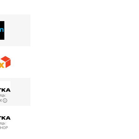
ць:
et
ць:
SHOP