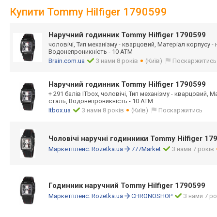
Купити Tommy Hilfiger 1790599
Наручний годинник Tommy Hilfiger 1790599
чоловічі, Тип механізму - кварцовий, Матеріал корпусу -
Водонепроникність - 10 АТМ
Brain.com.ua
З нами 8 років
(Київ)
Поскаржитись
Наручний годинник Tommy Hilfiger 1790599
+ 291 балів ITbox, чоловічі, Тип механізму - кварцовий, 
сталь, Водонепроникність - 10 АТМ
Itbox.ua
З нами 8 років
(Київ)
Поскаржитись
Чоловічі наручні годинники Tommy Hilfiger 17
Маркетплейс:
Rozetka.ua
777Market
З нами 7 років
Годинник наручний Tommy Hilfiger 1790599
Маркетплейс:
Rozetka.ua
CHRONOSHOP
З нами 7 ро