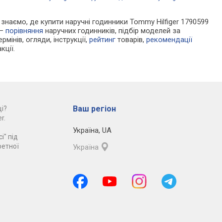
и знаємо, де купити наручні годинники Tommy Hilfiger 1790599
 —
порівняння
наручних годинників, підбір моделей за
рмінів, огляди, інструкції,
рейтинг
товарів,
рекомендації
кції.
Ваш регіон
і?
r.
Україна
,
UA
і" під
ретної
Україна