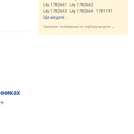
Lily 1782661
Lily 1782662
Lily 1782663
Lily 1782664
1781191
Ще моделі
↓
Питання і побажання по підбору моделі →
инниках