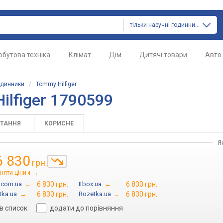
тільки наручні годинники
обутова техніка
Клімат
Дім
Дитячі товари
Авто
одинники
/
Tommy Hilfiger
lfiger 1790599
ИТАННЯ
КОРИСНЕ
Я
6 830
грн.
няти ціни
→
4
n.com.ua
→
6 830 грн.
Itbox.ua
→
6 830 грн.
tka.ua
→
6 830 грн.
Rozetka.ua
→
6 830 грн.
в список
додати до порівняння