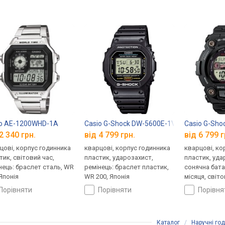
io AE-1200WHD-1A
Casio G-Shock DW-5600E-1V
Casio G-Sho
2 340 грн.
від 4 799 грн.
від 6 799 г
цові, корпус годинника
кварцові, корпус годинника
кварцові, ко
тик, світовий час,
пластик, ударозахист,
пластик, уда
нець: браслет сталь, WR
ремінець: браслет пластик,
сонячна бата
 Японія
WR 200, Японія
місяця, світо
ремінець: ре
порівняти
порівняти
порівн
WR 200, Япон
Каталог
/
Наручні го