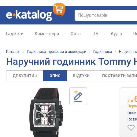
Гаджети
Комп'ютери
Фото
TV
Аудіо
П
Каталог
/
Годинники, прикраси й аксесуари
/
Годинники
/
Наручні г
Наручний годинник Tommy Hi
ДЕ КУПИТИ
ОПИС
ВІДГУКИ
ПОСТАВИТИ ЗАП
4
від
Порів
Brai
Roze