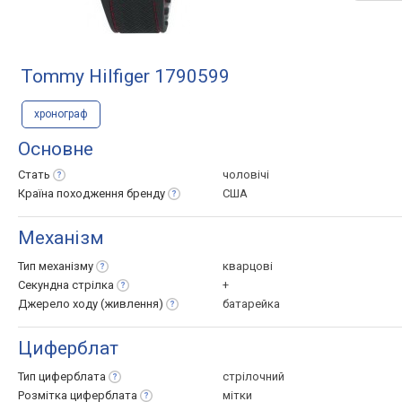
Tommy Hilfiger 1790599
хронограф
Основне
Стать
чоловічі
Країна походження
бренду
США
Механізм
Тип
механізму
кварцові
Секундна
стрілка
+
Джерело ходу
(живлення)
батарейка
Циферблат
Тип
циферблата
стрілочний
Розмітка
циферблата
мітки