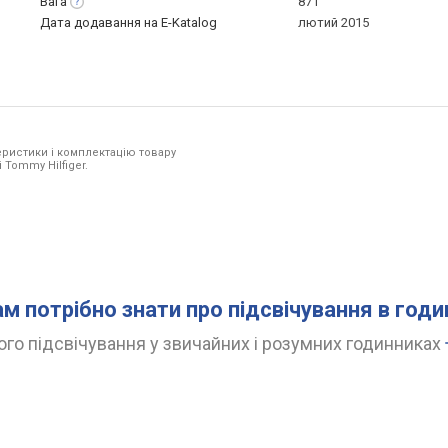
Вага
87 г
Дата додавання на E-Katalog
лютий 2015
ристики і комплектацію товару
 Tommy Hilfiger.
ам потрібно знати про підсвічування в год
го підсвічування у звичайних і розумних годинниках