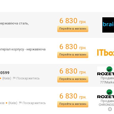
6 830
грн.
 нержавіюча сталь,
Перейти в магазин
6 830
грн.
Матеріал корпусу - нержавіюча
Перейти в магазин
6 830
грн.
90599
Продаве
(Київ)
Поскаржитись
Перейти в магазин
777Mark
6 830
грн.
Продаве
ків
(Київ)
Поскаржитись
Перейти в магазин
CHRONO