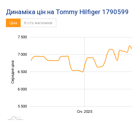
Динаміка цін на Tommy Hilfiger 1790599
Ціна
К-сть магазинів
8 000
7 500
4 500
5 000
8 500
7 000
Середня ціна
6 500
5 500
6 000
5 500
Січ. 2027
Лип.
Січ. 2025
L